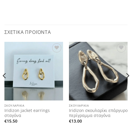
ΣΧΕΤΙΚΆ ΠΡΟΪΌΝΤΑ
Add to
Add to
wishlist
wishlist
ΣΚΟΥΛΑΡΊΚΙΑ
ΣΚΟΥΛΑΡΊΚΙΑ
Iridizon jacket earrings
Iridizon σκουλαρίκι επάργυρο
σταγόνα
περίγραμμα σταγόνα
€
15.50
€
13.00