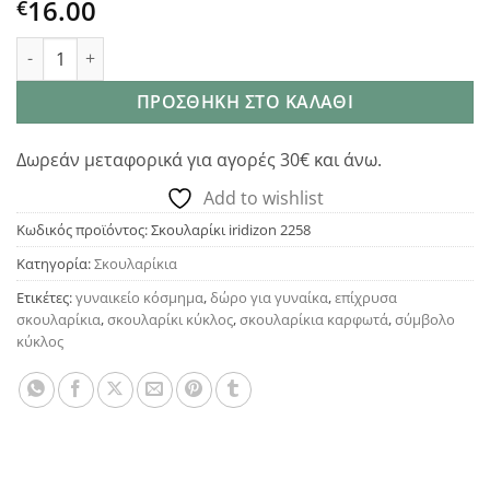
16.00
€
Iridizon σκουλαρίκι επίχρυσο vintage κύκλος ποσότητα
ΠΡΟΣΘΉΚΗ ΣΤΟ ΚΑΛΆΘΙ
Δωρεάν μεταφορικά για αγορές 30€ και άνω.
Add to wishlist
Κωδικός προϊόντος:
Σκουλαρίκι iridizon 2258
Κατηγορία:
Σκουλαρίκια
Ετικέτες:
γυναικείο κόσμημα
,
δώρο για γυναίκα
,
επίχρυσα
σκουλαρίκια
,
σκουλαρίκι κύκλος
,
σκουλαρίκια καρφωτά
,
σύμβολο
κύκλος