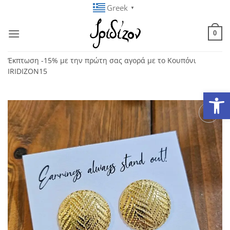
Μετάβαση
Greek
▼
στο
περιεχόμενο
0
Έκπτωση -15% με την πρώτη σας αγορά με το Κουπόνι
IRIDIZON15
Ανοίξτε
Add to
wishlist