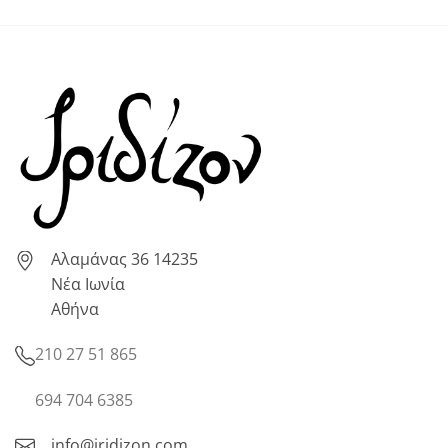
Αλαμάνας 36 14235
Νέα Ιωνία
Αθήνα
210 27 51 865
694 704 6385
info@iridizon.com