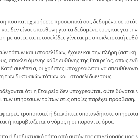
ωση που καταχωρήσετε προσωπικά σας δεδομένα σε ιστότ
 και δεν είναι υπεύθυνη για τα δεδομένα τους και για τη
με αυτές τις ιστοσελίδες γίνεται με αποκλειστική ευθύ
ών τόπων και ιστοσελίδων, έχουν και την πλήρη (αστική κ
υς, αποκλειόμενης κάθε ευθύνης της Εταιρείας, όπως εν
. Κατά συνέπεια, οι χρήστες υποχρεούνται να απευθύνον
η των δικτυακών τόπων και ιστοσελίδων τους.
έχονται ότι η Εταιρεία δεν υποχρεούται, ούτε δύναται ν
ι των υπηρεσιών τρίτων στις οποίες παρέχει πρόσβαση.
 αφαιρεί, τροποποιεί ή διακόπτει οποιανδήποτε υπηρεσία
ίται ή παραβιάζεται ο νόμος ή οι παρόντες όροι.
οπο ή διαδικτυακό τόπο από αυτόν της επιχείρησής μας, 