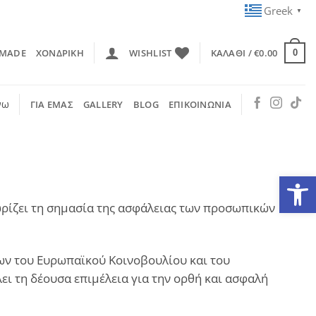
Greek
▼
 MADE
ΧΟΝΔΡΙΚΗ
WISHLIST
ΚΑΛΆΘΙ /
€
0.00
0
νω
ΓΙΑ ΕΜΑΣ
GALLERY
BLOG
ΕΠΙΚΟΙΝΩΝΙΑ
Ανοίξτε
γνωρίζει τη σημασία της ασφάλειας των προσωπικών
νων του Ευρωπαϊκού Κοινοβουλίου και του
ει τη δέουσα επιμέλεια για την ορθή και ασφαλή