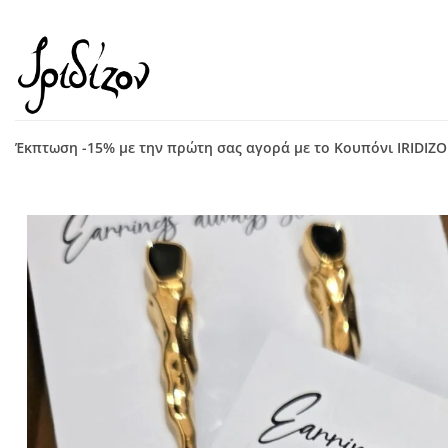
Μετάβαση
στο
περιεχόμενο
Έκπτωση -15% με την πρώτη σας αγορά με το Κουπόνι IRIDIZ