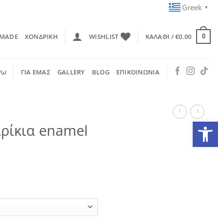
Greek
▼
 MADE
ΧΟΝΔΡΙΚΗ
WISHLIST
ΚΑΛΆΘΙ /
€
0.00
0
νω
ΓΙΑ ΕΜΑΣ
GALLERY
BLOG
ΕΠΙΚΟΙΝΩΝΙΑ
Ανοίξτε
αρίκια enamel