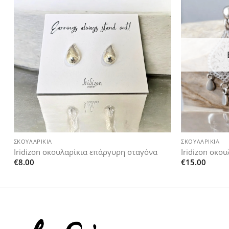
Add to
wishlist
+
+
ΣΚΟΥΛΑΡΊΚΙΑ
ΣΚΟΥΛΑΡΊΚΙΑ
Iridizon σκουλαρίκια επάργυρη σταγόνα
Iridizon σκο
€
8.00
€
15.00