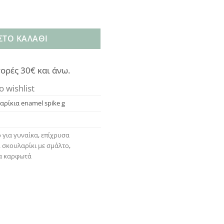
 spike g ποσότητα
ΣΤΟ ΚΑΛΆΘΙ
ορές 30€ και άνω.
o wishlist
λαρίκια enamel spike g
 για γυναίκα
,
επίχρυσα
,
σκουλαρίκι με σμάλτο
,
α καρφωτά