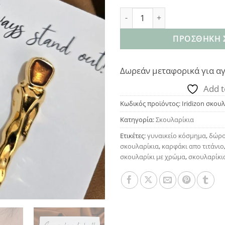
Iridizon σκουλαρίκια enamel
ΠΡΟΣΘΉΚΗ 
Δωρεάν μεταφορικά για αγ
Add t
Κωδικός προϊόντος:
Iridizon σκου
Κατηγορία:
Σκουλαρίκια
Ετικέτες:
γυναικείο κόσμημα
,
δώρο
σκουλαρίκια
,
καρφάκι απο τιτάνιο
σκουλαρίκι με χρώμα
,
σκουλαρίκι