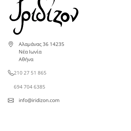
Αλαμάνας 36 14235
Νέα Ιωνία
Αθήνα
210 27 51 865
694 704 6385
info@iridizon.com