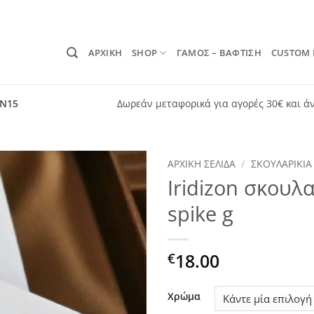
ΑΡΧΙΚΗ
SHOP
ΓΑΜΟΣ – ΒΑΦΤΙΣΗ
CUSTOM
ON15
Δωρεάν μεταφορικά για αγορές 30€ και ά
ΑΡΧΙΚΉ ΣΕΛΊΔΑ
/
ΣΚΟΥΛΑΡΊΚΙΑ
Iridizon σκουλ
Add to
spike g
wishlist
18.00
€
Χρώμα