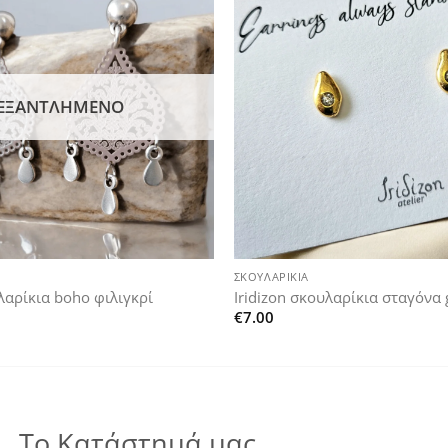
Add to
wishlist
ΕΞΑΝΤΛΗΜΈΝΟ
+
ΣΚΟΥΛΑΡΊΚΙΑ
υλαρίκια boho φιλιγκρί
Iridizon σκουλαρίκια σταγόνα g
€
7.00
Το Κατάστημά μας