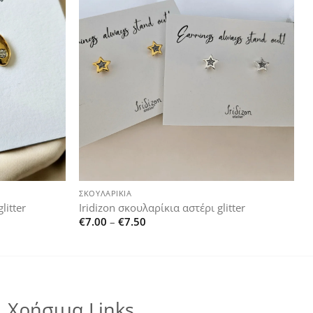
Add to
Add to
wishlist
wishlist
+
ΣΚΟΥΛΑΡΊΚΙΑ
litter
Iridizon σκουλαρίκια αστέρι glitter
Price
€
7.00
–
€
7.50
range:
€7.00
through
€7.50
Χρήσιμα Links