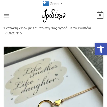
Μετάβαση
Greek
▼
στο
περιεχόμενο
0
Έκπτωση -15% με την πρώτη σας αγορά με το Κουπόνι
IRIDIZON15
Ανοίξτε
Add to
wishlist