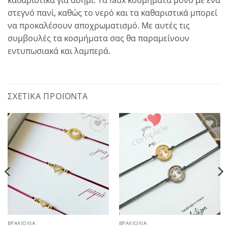
καθαριστικά για ασήμι. Τα faux κοσμήματα μόνο με ένα
στεγνό πανί, καθώς το νερό και τα καθαριστικά μπορεί
να προκαλέσουν αποχρωματισμό. Με αυτές τις
συμβουλές τα κοσμήματα σας θα παραμείνουν
εντυπωσιακά και λαμπερά.
ΣΧΕΤΙΚΆ ΠΡΟΪΌΝΤΑ
Add to
Add to
wishlist
wishlist
ΒΡΑΧΙΌΛΙΑ
ΒΡΑΧΙΌΛΙΑ