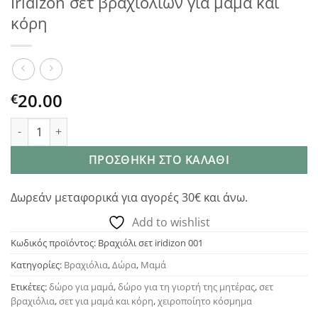
Iridizon σετ βραχιολιών για μαμά και
κόρη
20.00
€
Iridizon σετ βραχιολιών για μαμά και κόρη ποσότητα
ΠΡΟΣΘΉΚΗ ΣΤΟ ΚΑΛΆΘΙ
Δωρεάν μεταφορικά για αγορές 30€ και άνω.
Add to wishlist
Κωδικός προϊόντος:
Βραχιόλι σετ iridizon 001
Κατηγορίες:
Βραχιόλια
,
Δώρα
,
Μαμά
Ετικέτες:
δώρο για μαμά
,
δώρο για τη γιορτή της μητέρας
,
σετ
βραχιόλια
,
σετ για μαμά και κόρη
,
χειροποίητο κόσμημα