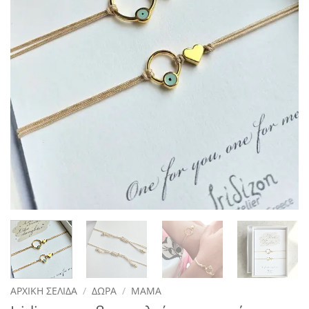
ΑΡΧΙΚΉ ΣΕΛΊΔΑ
/
ΔΏΡΑ
/
ΜΑΜΆ