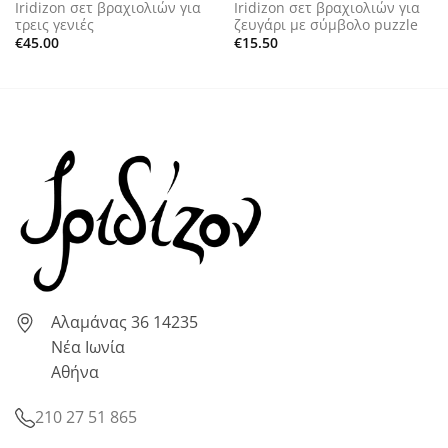
Iridizon σετ βραχιολιών για
Iridizon σετ βραχιολιών για
τρεις γενιές
ζευγάρι με σύμβολο puzzle
€
45.00
€
15.50
Αλαμάνας 36 14235
Νέα Ιωνία
Αθήνα
210 27 51 865