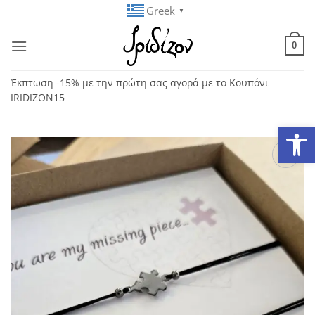
Μετάβαση
Greek
▼
στο
περιεχόμενο
0
Έκπτωση -15% με την πρώτη σας αγορά με το Κουπόνι
IRIDIZON15
Ανοίξτε
Add to
wishlist