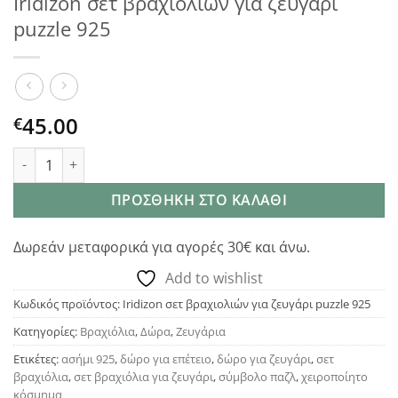
Iridizon σετ βραχιολιών για ζευγάρι
puzzle 925
45.00
€
Iridizon σετ βραχιολιών για ζευγάρι puzzle 925 ποσότητα
ΠΡΟΣΘΉΚΗ ΣΤΟ ΚΑΛΆΘΙ
Δωρεάν μεταφορικά για αγορές 30€ και άνω.
Add to wishlist
Κωδικός προϊόντος:
Iridizon σετ βραχιολιών για ζευγάρι puzzle 925
Κατηγορίες:
Βραχιόλια
,
Δώρα
,
Ζευγάρια
Ετικέτες:
ασήμι 925
,
δώρο για επέτειο
,
δώρο για ζευγάρι
,
σετ
βραχιόλια
,
σετ βραχιόλια για ζευγάρι
,
σύμβολο παζλ
,
χειροποίητο
κόσμημα