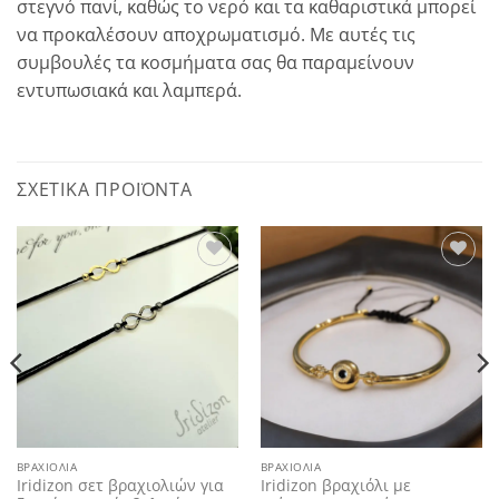
στεγνό πανί, καθώς το νερό και τα καθαριστικά μπορεί
να προκαλέσουν αποχρωματισμό. Με αυτές τις
συμβουλές τα κοσμήματα σας θα παραμείνουν
εντυπωσιακά και λαμπερά.
ΣΧΕΤΙΚΆ ΠΡΟΪΌΝΤΑ
Add to
Add to
wishlist
wishlist
ΒΡΑΧΙΌΛΙΑ
ΒΡΑΧΙΌΛΙΑ
Iridizon σετ βραχιολιών για
Iridizon βραχιόλι με