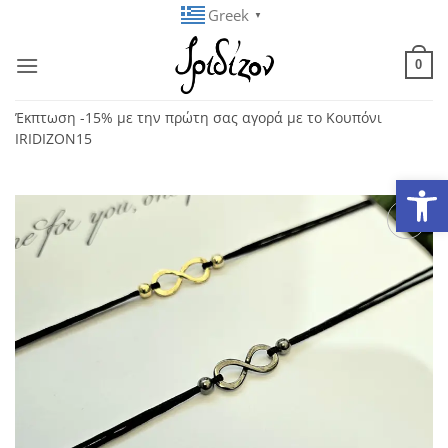
Μετάβαση
Greek
▼
στο
περιεχόμενο
0
Έκπτωση -15% με την πρώτη σας αγορά με το Κουπόνι
IRIDIZON15
Ανοίξτε
Add to
wishlist