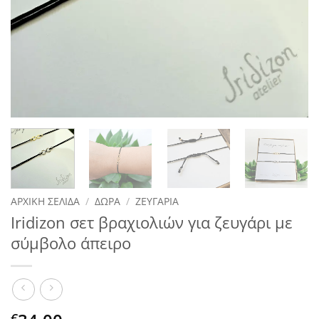
ΑΡΧΙΚΉ ΣΕΛΊΔΑ
/
ΔΏΡΑ
/
ΖΕΥΓΆΡΙΑ
Iridizon σετ βραχιολιών για ζευγάρι με
σύμβολο άπειρο
€