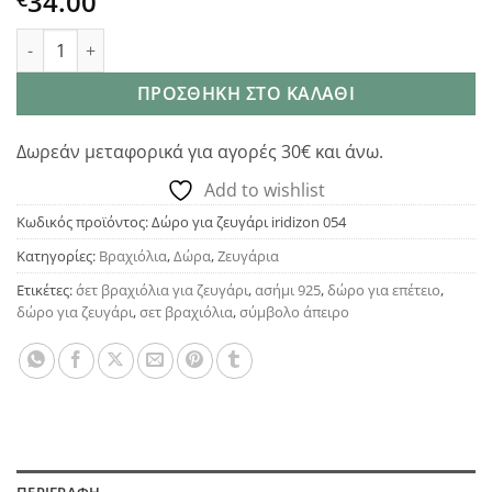
34.00
Iridizon σετ βραχιολιών για ζευγάρι με σύμβολο άπειρο ποσό
ΠΡΟΣΘΉΚΗ ΣΤΟ ΚΑΛΆΘΙ
Δωρεάν μεταφορικά για αγορές 30€ και άνω.
Add to wishlist
Κωδικός προϊόντος:
Δώρο για ζευγάρι iridizon 054
Κατηγορίες:
Βραχιόλια
,
Δώρα
,
Ζευγάρια
Ετικέτες:
΄σετ βραχιόλια για ζευγάρι
,
ασήμι 925
,
δώρο για επέτειο
,
δώρο για ζευγάρι
,
σετ βραχιόλια
,
σύμβολο άπειρο