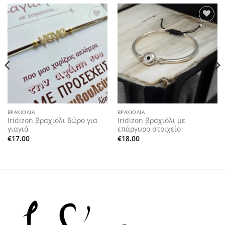
Add to
Add to
wishlist
wishlist
ΒΡΑΧΙΌΛΙΑ
ΒΡΑΧΙΌΛΙΑ
Iridizon βραχιόλι δώρο για
Iridizon βραχιόλι με
γιαγιά
επάργυρο στοιχείο
€
17.00
€
18.00