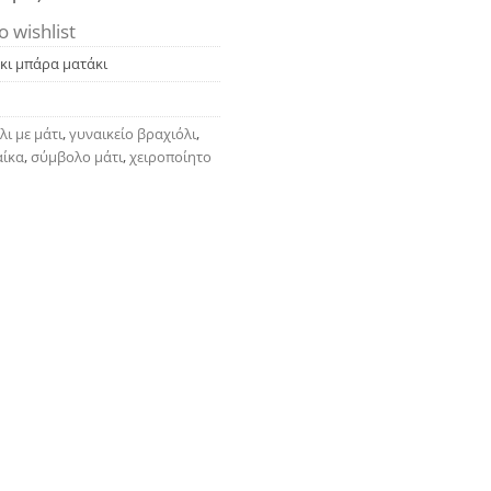
o wishlist
άκι μπάρα ματάκι
λι με μάτι
,
γυναικείο βραχιόλι
,
αίκα
,
σύμβολο μάτι
,
χειροποίητο