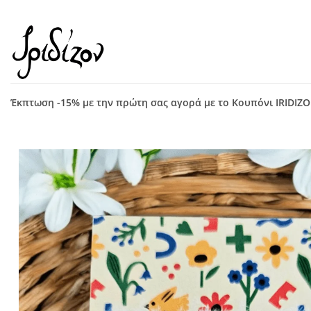
Μετάβαση
στο
περιεχόμενο
Έκπτωση -15% με την πρώτη σας αγορά με το Κουπόνι IRIDIZ