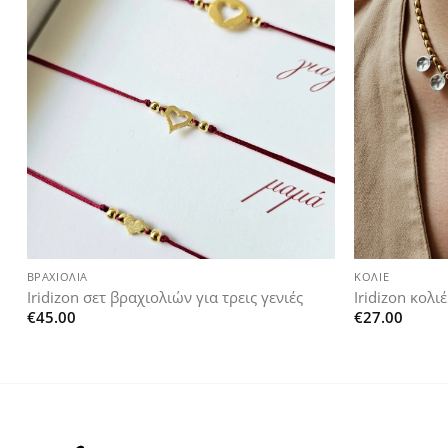
Add to
wishlist
+
+
ΒΡΑΧΙΌΛΙΑ
ΚΟΛΙΈ
Iridizon σετ βραχιολιών για τρεις γενιές
Iridizon κολι
€
45.00
€
27.00