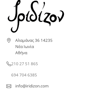
Αλαμάνας 36 14235
Νέα Ιωνία
Αθήνα
210 27 51 865
694 704 6385
info@iridizon.com