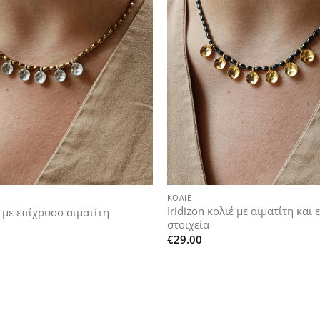
Add to
wishlist
+
ΚΟΛΙΈ
Iridizon κολιέ με αιματίτη και
έ με επίχρυσο αιματίτη
στοιχεία
€
29.00