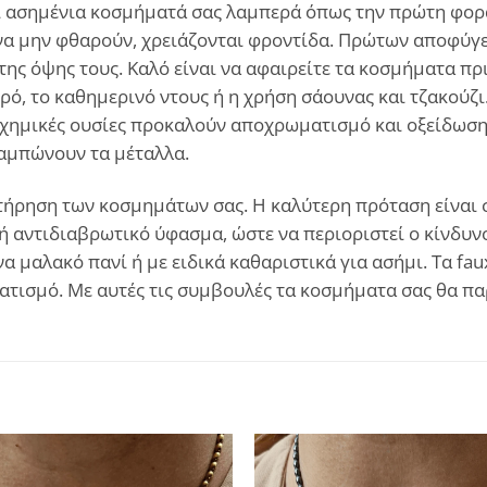
και ασημένια κοσμήματά σας λαμπερά όπως την πρώτη φορά
α μην φθαρούν, χρειάζονται φροντίδα. Πρώτων αποφύγετ
ης όψης τους. Καλό είναι να αφαιρείτε τα κοσμήματα πρ
ρό, το καθημερινό ντους ή η χρήση σάουνας και τζακούζι
χημικές ουσίες προκαλούν αποχρωματισμό και οξείδωση. 
θαμπώνουν τα μέταλλα.
ήρηση των κοσμημάτων σας. Η καλύτερη πρόταση είναι σε
ή αντιδιαβρωτικό ύφασμα, ώστε να περιοριστεί ο κίνδυνο
α μαλακό πανί ή με ειδικά καθαριστικά για ασήμι. Τα fa
ατισμό. Με αυτές τις συμβουλές τα κοσμήματα σας θα π