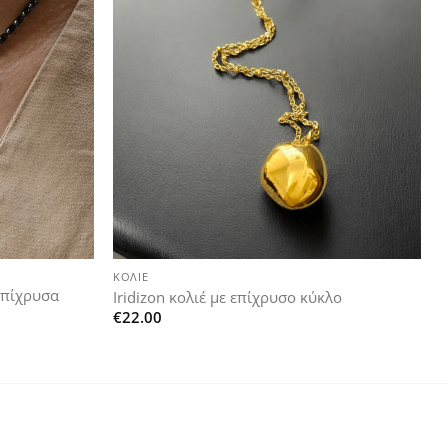
Add to
Add to
wishlist
wishlist
+
ΚΟΛΙΈ
 επίχρυσα
Iridizon κολιέ με επίχρυσο κύκλο
€
22.00