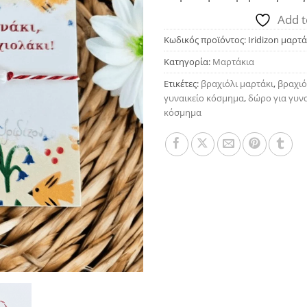
Add t
Κωδικός προϊόντος:
Iridizon μαρτ
Κατηγορία:
Μαρτάκια
Ετικέτες:
βραχιόλι μαρτάκι
,
βραχιό
γυναικείο κόσμημα
,
δώρο για γυν
κόσμημα