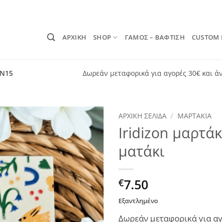
ΑΡΧΙΚΗ
SHOP
ΓΑΜΟΣ – ΒΑΦΤΙΣΗ
CUSTOM
ON15
Δωρεάν μεταφορικά για αγορές 30€ και ά
ΑΡΧΙΚΉ ΣΕΛΊΔΑ
/
ΜΑΡΤΆΚΙΑ
Iridizon μαρτά
Add to
ματάκι
wishlist
7.50
€
Εξαντλημένο
Δωρεάν μεταφορικά για αγ