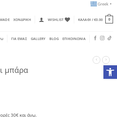
Greek
▼
 MADE
ΧΟΝΔΡΙΚΗ
WISHLIST
ΚΑΛΆΘΙ /
€
0.00
0
νω
ΓΙΑ ΕΜΑΣ
GALLERY
BLOG
ΕΠΙΚΟΙΝΩΝΙΑ
Ανοίξτε
κι μπάρα
ορές 30€ και άνω.