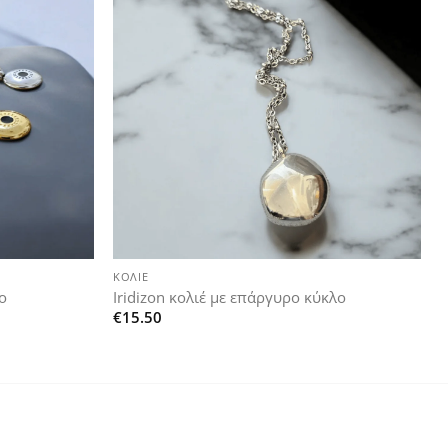
Add to
Add to
wishlist
wishlist
+
ΚΟΛΙΈ
ο
Iridizon κολιέ με επάργυρο κύκλο
€
15.50