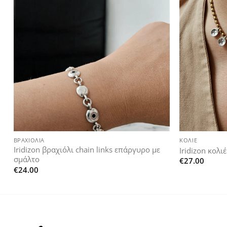
Add to
wishlist
+
+
ΒΡΑΧΙΌΛΙΑ
ΚΟΛΙΈ
Iridizon βραχιόλι chain links επάργυρο με
Iridizon κολι
σμάλτο
€
27.00
€
24.00