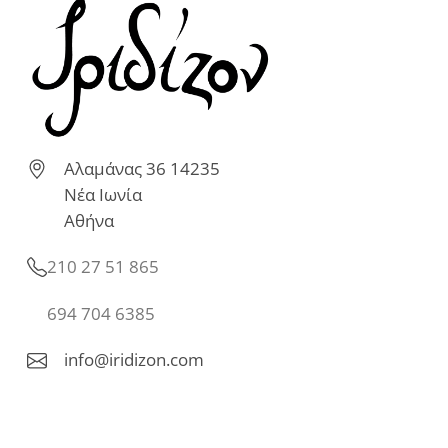
Αλαμάνας 36 14235
Νέα Ιωνία
Αθήνα
210 27 51 865
694 704 6385
info@iridizon.com