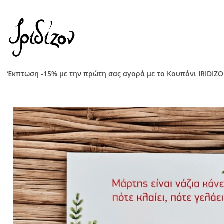
Μετάβαση
στο
περιεχόμενο
Έκπτωση -15% με την πρώτη σας αγορά με το Κουπόνι IRIDIZ