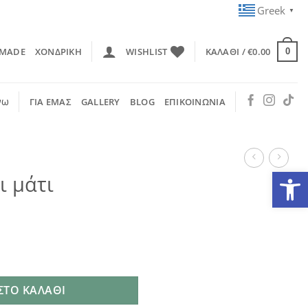
Greek
▼
 MADE
ΧΟΝΔΡΙΚΗ
WISHLIST
ΚΑΛΆΘΙ /
€
0.00
0
νω
ΓΙΑ ΕΜΑΣ
GALLERY
BLOG
ΕΠΙΚΟΙΝΩΝΙΑ
Ανοίξτε
ι μάτι
ητα
ΣΤΟ ΚΑΛΆΘΙ