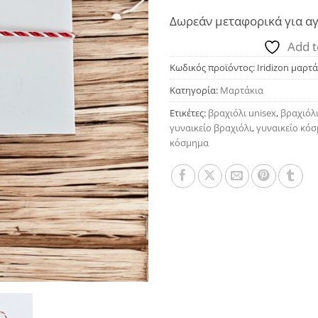
Δωρεάν μεταφορικά για αγ
Add t
Κωδικός προϊόντος:
Iridizon μαρτά
Κατηγορία:
Μαρτάκια
Ετικέτες:
βραχιόλι unisex
,
βραχιόλι
γυναικείο βραχιόλι
,
γυναικείο κό
κόσμημα