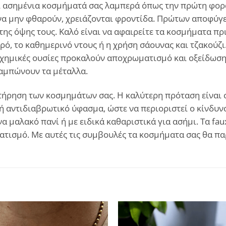
και ασημένια κοσμήματά σας λαμπερά όπως την πρώτη φορά
α μην φθαρούν, χρειάζονται φροντίδα. Πρώτων αποφύγετ
ης όψης τους. Καλό είναι να αφαιρείτε τα κοσμήματα πρ
ρό, το καθημερινό ντους ή η χρήση σάουνας και τζακούζι
χημικές ουσίες προκαλούν αποχρωματισμό και οξείδωση. 
θαμπώνουν τα μέταλλα.
ήρηση των κοσμημάτων σας. Η καλύτερη πρόταση είναι σε
ή αντιδιαβρωτικό ύφασμα, ώστε να περιοριστεί ο κίνδυνο
α μαλακό πανί ή με ειδικά καθαριστικά για ασήμι. Τα fa
ατισμό. Με αυτές τις συμβουλές τα κοσμήματα σας θα π