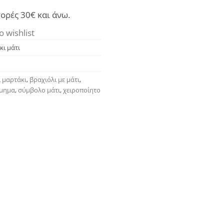
ορές 30€ και άνω.
o wishlist
κι μάτι
 μαρτάκι
,
βραχιόλι με μάτι
,
σμημα
,
σύμβολο μάτι
,
χειροποίητο