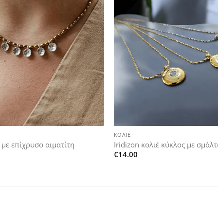
Add to
wishlist
+
ΚΟΛΙΈ
έ με επίχρυσο αιματίτη
Iridizon κολιέ κύκλος με σμάλτ
€
14.00