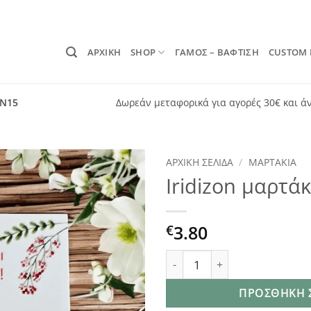
ΑΡΧΙΚΗ
SHOP
ΓΑΜΟΣ – ΒΑΦΤΙΣΗ
CUSTOM
ON15
Δωρεάν μεταφορικά για αγορές 30€ και ά
ΑΡΧΙΚΉ ΣΕΛΊΔΑ
/
ΜΑΡΤΆΚΙΑ
Iridizon μαρτάκ
Add to
wishlist
3.80
€
Iridizon μαρτάκι μάτι ποσότ
ΠΡΟΣΘΉΚΗ 