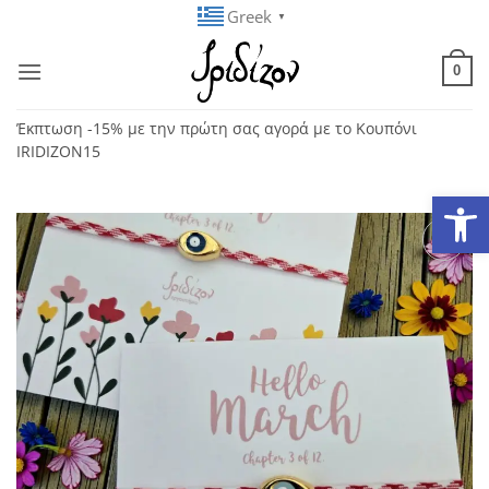
Μετάβαση
Greek
▼
στο
περιεχόμενο
0
Έκπτωση -15% με την πρώτη σας αγορά με το Κουπόνι
IRIDIZON15
Ανοίξτε
Add to
wishlist