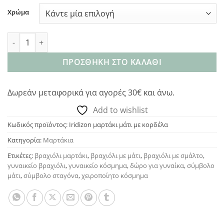
Χρώμα
Iridizon μαρτάκι μάτι με κορδέλα ποσότητα
ΠΡΟΣΘΉΚΗ ΣΤΟ ΚΑΛΆΘΙ
Δωρεάν μεταφορικά για αγορές 30€ και άνω.
Add to wishlist
Κωδικός προϊόντος:
Iridizon μαρτάκι μάτι με κορδέλα
Κατηγορία:
Μαρτάκια
Ετικέτες:
βραχιόλι μαρτάκι
,
βραχιόλι με μάτι
,
βραχιόλι με σμάλτο
,
γυναικείο βραχιόλι
,
γυναικείο κόσμημα
,
δώρο για γυναίκα
,
σύμβολο
μάτι
,
σύμβολο σταγόνα
,
χειροποίητο κόσμημα