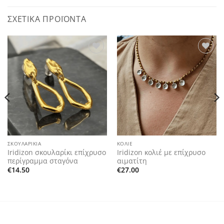
ΣΧΕΤΙΚΆ ΠΡΟΪΌΝΤΑ
Add to
Add to
wishlist
wishlist
ΣΚΟΥΛΑΡΊΚΙΑ
ΚΟΛΙΈ
Iridizon σκουλαρίκι επίχρυσο
Iridizon κολιέ με επίχρυσο
περίγραμμα σταγόνα
αιματίτη
€
14.50
€
27.00