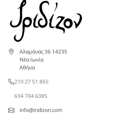
Αλαμάνας 36 14235
Νέα Ιωνία
Αθήνα
210 27 51 865
694 704 6385
info@iridizon.com