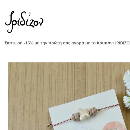
Μετάβαση
στο
περιεχόμενο
Έκπτωση -15% με την πρώτη σας αγορά με το Κουπόνι IRIDIZ