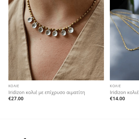
Add to
wishlist
+
+
ΚΟΛΙΈ
ΚΟΛΙΈ
Iridizon κολιέ με επίχρυσο αιματίτη
Iridizon κολι
€
27.00
€
14.00