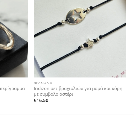
Add to
Add to
wishlist
wishlist
+
ΒΡΑΧΙΌΛΙΑ
 περίγραμμα
Iridizon σετ βραχιολιών για μαμά και κόρη
με σύμβολο αστέρι
€
16.50