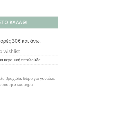
πεταλούδα ποσότητα
ΣΤΟ ΚΑΛΆΘΙ
ορές 30€ και άνω.
o wishlist
άκι κεραμική πεταλούδα
είο βραχιόλι
,
δώρο για γυναίκα
,
ιροποίητο κόσμημα