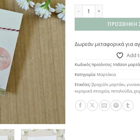
Iridizon μαρτάκι κεραμική 
ΠΡΟΣΘΉΚΗ 
Δωρεάν μεταφορικά για αγ
Add t
Κωδικός προϊόντος:
Iridizon μαρτ
Κατηγορία:
Μαρτάκια
Ετικέτες:
βραχιόλι μαρτάκι
,
γυναικ
κεραμικά στοιχεία
,
πεταλούδα
,
χε