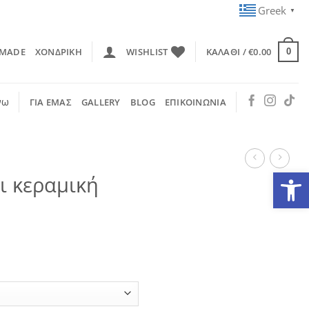
Greek
▼
 MADE
ΧΟΝΔΡΙΚΗ
WISHLIST
ΚΑΛΆΘΙ /
€
0.00
0
νω
ΓΙΑ ΕΜΑΣ
GALLERY
BLOG
ΕΠΙΚΟΙΝΩΝΙΑ
Ανοίξτε
κι κεραμική