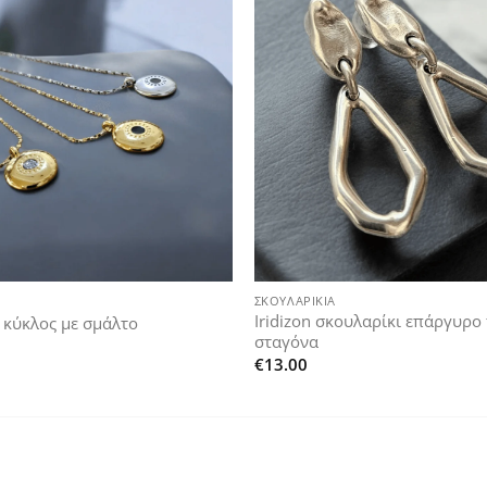
Add to
wishlist
+
ΣΚΟΥΛΑΡΊΚΙΑ
Iridizon σκουλαρίκι επάργυρο
έ κύκλος με σμάλτο
σταγόνα
€
13.00