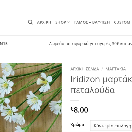
ΑΡΧΙΚΗ
SHOP
ΓΑΜΟΣ – ΒΑΦΤΙΣΗ
CUSTOM
ON15
Δωρεάν μεταφορικά για αγορές 30€ και ά
ΑΡΧΙΚΉ ΣΕΛΊΔΑ
/
ΜΑΡΤΆΚΙΑ
Iridizon μαρτά
Add to
πεταλούδα
wishlist
8.00
€
Χρώμα