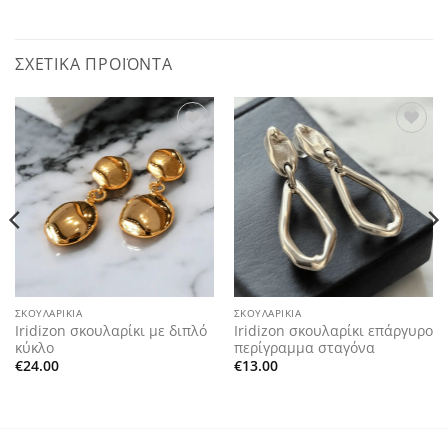
ΣΧΕΤΙΚΆ ΠΡΟΪΌΝΤΑ
Add to
Add to
wishlist
wishlist
ΣΚΟΥΛΑΡΊΚΙΑ
ΣΚΟΥΛΑΡΊΚΙΑ
Iridizon σκουλαρίκι με διπλό
Iridizon σκουλαρίκι επάργυρο
κύκλο
περίγραμμα σταγόνα
€
24.00
€
13.00