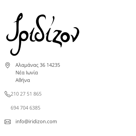
Αλαμάνας 36 14235
Νέα Ιωνία
Αθήνα
210 27 51 865
694 704 6385
info@iridizon.com