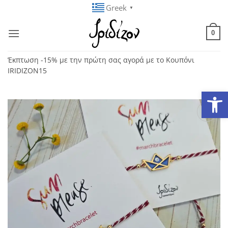
Μετάβαση
Greek
▼
στο
περιεχόμενο
0
Έκπτωση -15% με την πρώτη σας αγορά με το Κουπόνι
IRIDIZON15
Ανοίξτε
Add to
wishlist