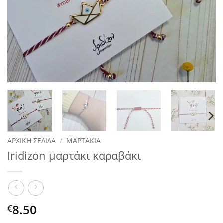
ΑΡΧΙΚΉ ΣΕΛΊΔΑ
/
ΜΑΡΤΆΚΙΑ
Iridizon μαρτάκι καραβάκι
8.50
€