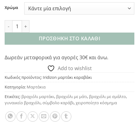
Χρώμα
Iridizon μαρτάκι καραβάκι ποσότητα
ΠΡΟΣΘΉΚΗ ΣΤΟ ΚΑΛΆΘΙ
Δωρεάν μεταφορικά για αγορές 30€ και άνω.
Add to wishlist
Κωδικός προϊόντος:
Iridizon μαρτάκι καραβάκι
Κατηγορία:
Μαρτάκια
Ετικέτες:
βραχιόλι μαρτάκι
,
βραχιόλι με μάτι
,
βραχιόλι με σμάλτο
,
γυναικείο βραχιόλι
,
σύμβολο καράβι
,
χειροποίητο κόσμημα