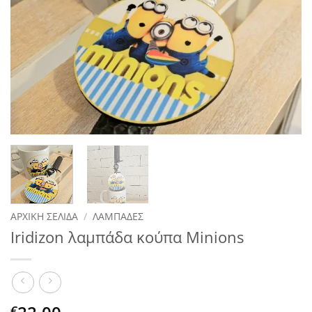
ΑΡΧΙΚΉ ΣΕΛΊΔΑ
/
ΛΑΜΠΆΔΕΣ
Iridizon λαμπάδα κούπα Minions
€