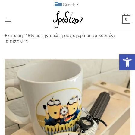
Μετάβαση
Greek
▼
στο
περιεχόμενο
0
Έκπτωση -15% με την πρώτη σας αγορά με το Κουπόνι
IRIDIZON15
Ανοίξτε
Add to
wishlist