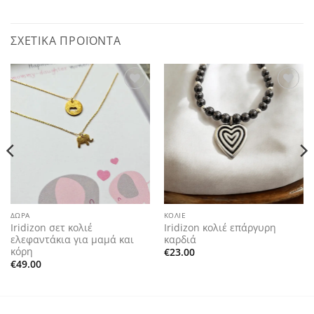
ΣΧΕΤΙΚΆ ΠΡΟΪΌΝΤΑ
Add to
Add to
wishlist
wishlist
ΔΏΡΑ
ΚΟΛΙΈ
Iridizon σετ κολιέ
Iridizon κολιέ επάργυρη
ελεφαντάκια για μαμά και
καρδιά
κόρη
€
23.00
€
49.00