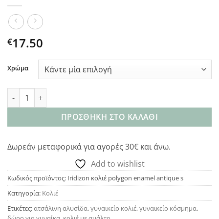
17.50
€
Χρώμα
Iridizon κολιέ polygon enamel antique s ποσότητα
ΠΡΟΣΘΉΚΗ ΣΤΟ ΚΑΛΆΘΙ
Δωρεάν μεταφορικά για αγορές 30€ και άνω.
Add to wishlist
Κωδικός προϊόντος:
Iridizon κολιέ polygon enamel antique s
Κατηγορία:
Κολιέ
Ετικέτες:
ατσάλινη αλυσίδα
,
γυναικείο κολιέ
,
γυναικείο κόσμημα
,
δώρο για γυναίκα
,
κολιέ με σμάλτο