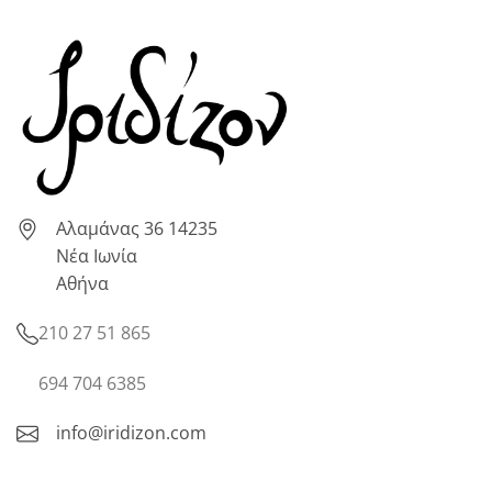
Αλαμάνας 36 14235
Νέα Ιωνία
Αθήνα
210 27 51 865
694 704 6385
info@iridizon.com