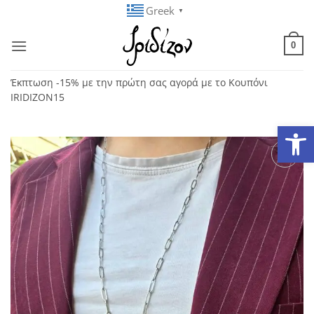
Μετάβαση
Greek
▼
στο
περιεχόμενο
0
Έκπτωση -15% με την πρώτη σας αγορά με το Κουπόνι
IRIDIZON15
Ανοίξτε
Add to
wishlist