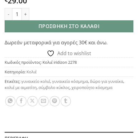
29.00
Iridizon κολιέ με αιματίτη και επίχρυσα στοιχεία ποσότητα
ΠΡΟΣΘΉΚΗ ΣΤΟ ΚΑΛΆΘΙ
Δωρεάν μεταφορικά για αγορές 30€ και άνω.
Add to wishlist
Κωδικός προϊόντος:
Κολιέ iridizon 2278
Κατηγορία:
Κολιέ
Ετικέτες:
γυναικείο κολιέ
,
γυναικείο κόσμημα
,
δώρο για γυναίκα
,
κολιέ με αιματίτη
,
σύμβολο κύκλος
,
χειροποίητο κόσμημα