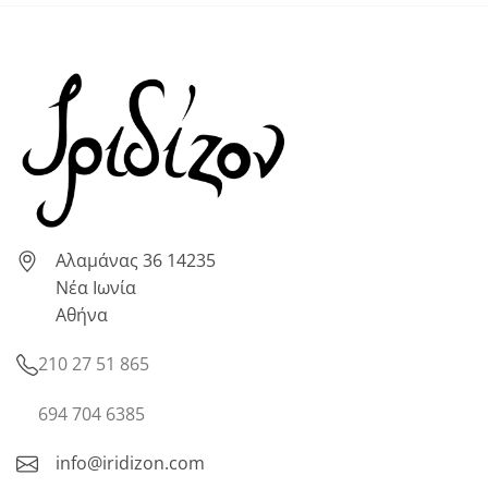
Αλαμάνας 36 14235
Νέα Ιωνία
Αθήνα
210 27 51 865
694 704 6385
info@iridizon.com