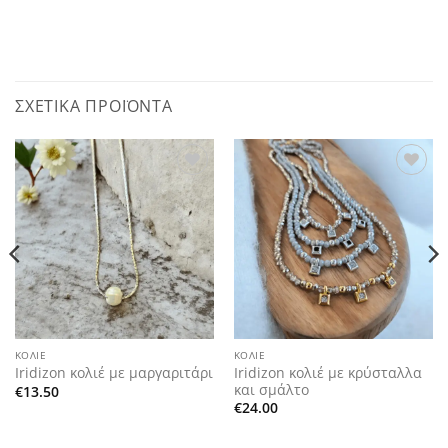
ΣΧΕΤΙΚΆ ΠΡΟΪΌΝΤΑ
Add to
Add to
wishlist
wishlist
ΚΟΛΙΈ
ΚΟΛΙΈ
Iridizon κολιέ με κρύσταλλα
Iridizon κολιέ με μαργαριτάρι
και σμάλτο
€
13.50
€
24.00