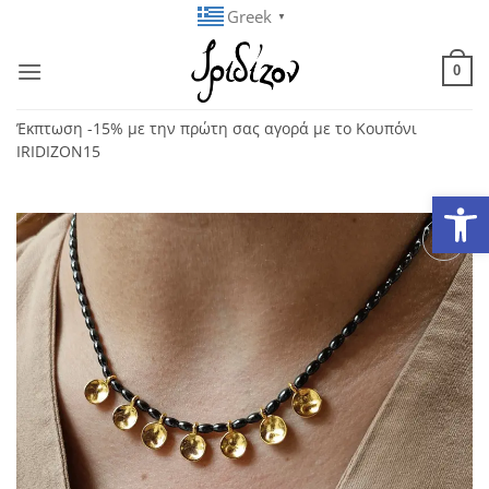
Μετάβαση
Greek
▼
στο
περιεχόμενο
0
Έκπτωση -15% με την πρώτη σας αγορά με το Κουπόνι
IRIDIZON15
Ανοίξτε
Add to
wishlist