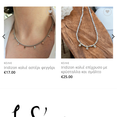
Add to
Add to
wishlist
wishlist
ΚΟΛΙΈ
ΚΟΛΙΈ
Iridizon κολιέ επίχρυσο με
Iridizon κολιέ αστέρι φεγγάρι
κρύσταλλα και σμάλτο
€
17.00
€
25.00