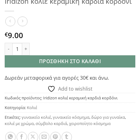
Iridizon κολιέ κεραμική καρδιά κορδόνι
9.00
€
Iridizon κολιέ κεραμική καρδιά κορδόνι ποσότητα
ΠΡΟΣΘΉΚΗ ΣΤΟ ΚΑΛΆΘΙ
Δωρεάν μεταφορικά για αγορές 30€ και άνω.
Add to wishlist
Κωδικός προϊόντος:
Iridizon κολιέ κεραμική καρδιά κορδόνι
Κατηγορία:
Κολιέ
Ετικέτες:
γυναικείο κολιέ
,
γυναικείο κόσμημα
,
δώρο για γυναίκα
,
κολιέ με χρώμα
,
σύμβολο καρδιά
,
χειροποίητο κόσμημα