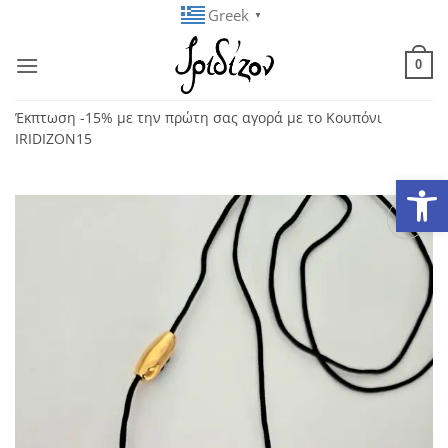
Μετάβαση
Greek
▼
στο
περιεχόμενο
0
Έκπτωση -15% με την πρώτη σας αγορά με το Κουπόνι
IRIDIZON15
Ανοίξτε
Add to
wishlist