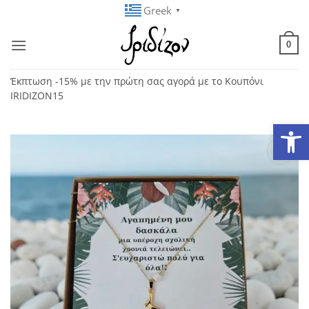
Μετάβαση
Greek
▼
στο
περιεχόμενο
0
Έκπτωση -15% με την πρώτη σας αγορά με το Κουπόνι
IRIDIZON15
Ανοίξτε
Add to
wishlist