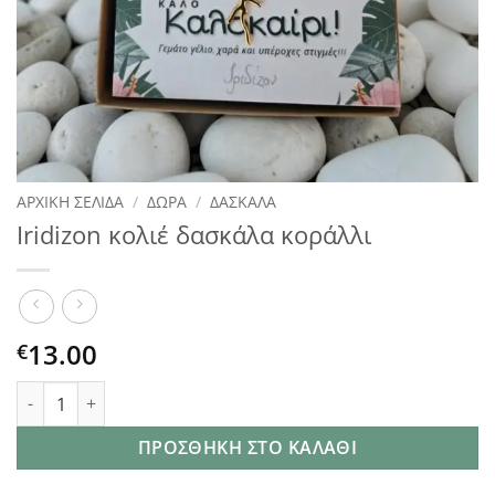
ΑΡΧΙΚΉ ΣΕΛΊΔΑ
/
ΔΏΡΑ
/
ΔΑΣΚΑΛΑ
Iridizon κολιέ δασκάλα κοράλλι
13.00
€
Iridizon κολιέ δασκάλα κοράλλι ποσότητα
ΠΡΟΣΘΉΚΗ ΣΤΟ ΚΑΛΆΘΙ