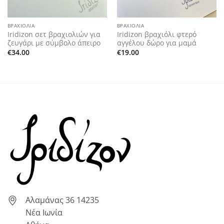
ΒΡΑΧΙΌΛΙΑ
ΒΡΑΧΙΌΛΙΑ
Iridizon σετ βραχιολιών για
Iridizon βραχιόλι φτερό
ζευγάρι με σύμβολο άπειρο
αγγέλου δώρο για μαμά
€
34.00
€
19.00
Αλαμάνας 36 14235
Νέα Ιωνία