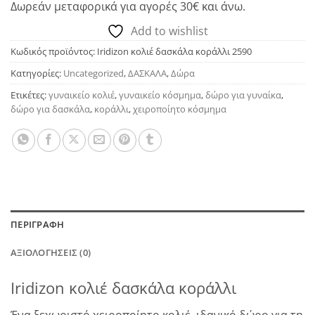
Δωρεάν μεταφορικά για αγορές 30€ και άνω.
Add to wishlist
Κωδικός προϊόντος:
Iridizon κολιέ δασκάλα κοράλλι 2590
Κατηγορίες:
Uncategorized
,
ΔΑΣΚΑΛΑ
,
Δώρα
Ετικέτες:
γυναικείο κολιέ
,
γυναικείο κόσμημα
,
δώρο για γυναίκα
,
δώρο για δασκάλα
,
κοράλλι
,
χειροποίητο κόσμημα
ΠΕΡΙΓΡΑΦΉ
ΑΞΙΟΛΟΓΉΣΕΙΣ (0)
Iridizon κολιέ δασκάλα κοράλλι
Ένα ξεχωριστό χειροποίητο κολιέ, ιδανικό δώρο για τη