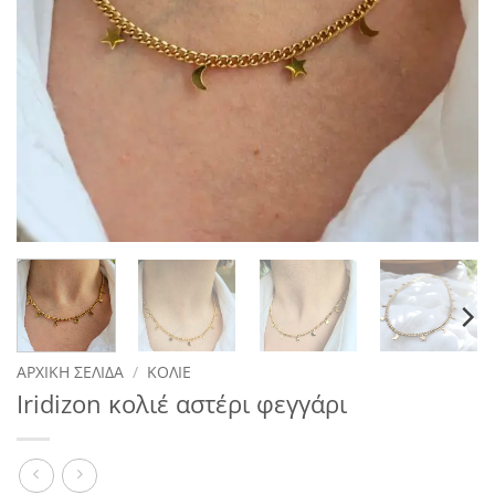
ΑΡΧΙΚΉ ΣΕΛΊΔΑ
/
ΚΟΛΙΈ
Iridizon κολιέ αστέρι φεγγάρι