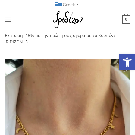
Μετάβαση
Greek
▼
στο
περιεχόμενο
0
Έκπτωση -15% με την πρώτη σας αγορά με το Κουπόνι
IRIDIZON15
Ανοίξτε
Add to
wishlist