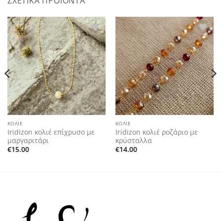
ΣΧΕΤΙΚΆ ΠΡΟΪΌΝΤΑ
Add to
Add to
wishlist
wishlist
ΚΟΛΙΈ
ΚΟΛΙΈ
Iridizon κολιέ επίχρυσο με
Iridizon κολιέ ροζάριο με
μαργαριτάρι
κρύσταλλα
€
15.00
€
14.00