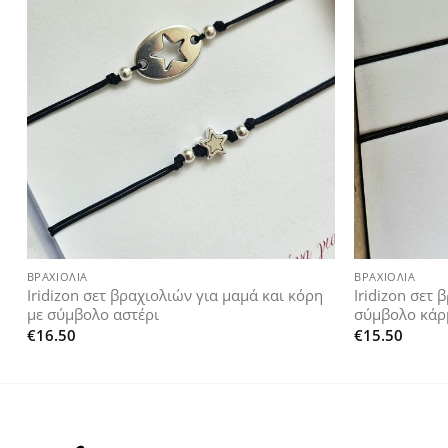
Add to
wishlist
+
+
ΒΡΑΧΙΌΛΙΑ
ΒΡΑΧΙΌΛΙΑ
Iridizon σετ βραχιολιών για μαμά και κόρη
Iridizon σετ 
με σύμβολο αστέρι
σύμβολο κάρ
€
16.50
€
15.50