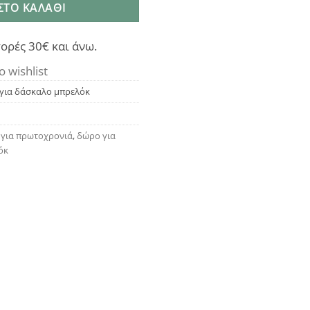
ΣΤΟ ΚΑΛΆΘΙ
ορές 30€ και άνω.
o wishlist
 για δάσκαλο μπρελόκ
για πρωτοχρονιά
,
δώρο για
όκ