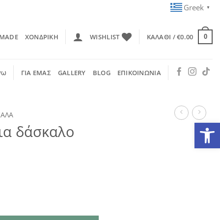
Greek
▼
 MADE
ΧΟΝΔΡΙΚΗ
WISHLIST
ΚΑΛΆΘΙ /
€
0.00
0
νω
ΓΙΑ ΕΜΑΣ
GALLERY
BLOG
ΕΠΙΚΟΙΝΩΝΙΑ
ΚΑΛΑ
Ανοίξτε
για δάσκαλο
μπρελόκ ποσότητα