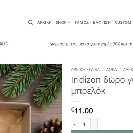
ΑΡΧΙΚΗ
SHOP
ΓΑΜΟΣ – ΒΑΦΤΙΣΗ
CUSTOM
ON15
Δωρεάν μεταφορικά για αγορές 30€ και ά
ΑΡΧΙΚΉ ΣΕΛΊΔΑ
/
ΔΏΡΑ
/
ΔΑΣ
Iridizon δώρο 
Add to
μπρελόκ
wishlist
11.00
€
Iridizon δώρο για δάσκαλο 