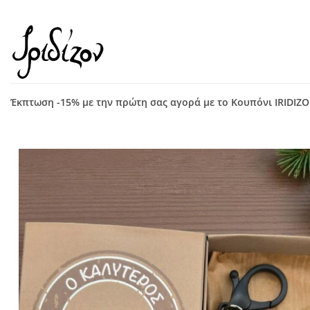
Μετάβαση
στο
περιεχόμενο
Έκπτωση -15% με την πρώτη σας αγορά με το Κουπόνι IRIDIZ