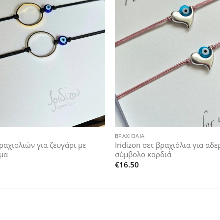
Add to
wishlist
+
ΒΡΑΧΙΌΛΙΑ
βραχιολιών για ζευγάρι με
Iridizon σετ βραχιόλια για αδε
μα
σύμβολο καρδιά
€
16.50