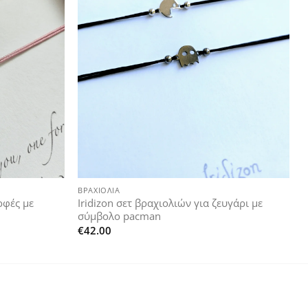
Add to
Add to
wishlist
wishlist
+
ΒΡΑΧΙΌΛΙΑ
ρφές με
Iridizon σετ βραχιολιών για ζευγάρι με
σύμβολο pacman
€
42.00