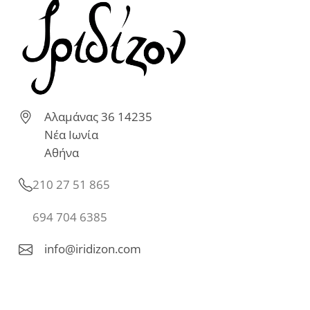
Αλαμάνας 36 14235
Νέα Ιωνία
Αθήνα
210 27 51 865
694 704 6385
info@iridizon.com