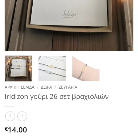
ΑΡΧΙΚΉ ΣΕΛΊΔΑ
/
ΔΏΡΑ
/
ΖΕΥΓΆΡΙΑ
Iridizon γούρι 26 σετ βραχιολιών
14.00
€