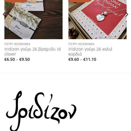
ΓΟΎΡΙ ΚΌΣΜΗΜΑ
ΓΟΎΡΙ ΚΌΣΜΗΜΑ
Iridizon γούρι 26 βραχιόλι id
Iridizon γούρι 26 κολιέ
clover
καρδιά
Price
Price
€
6.50
–
€
9.50
€
9.60
–
€
11.10
range:
range:
€6.50
€9.60
through
through
€9.50
€11.10