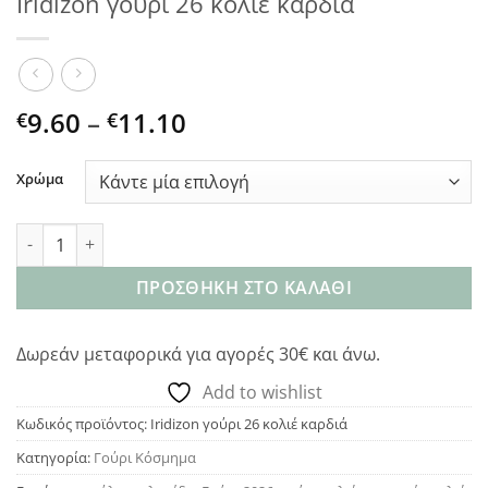
Iridizon γούρι 26 κολιέ καρδιά
Price
9.60
–
11.10
€
€
range:
€9.60
Χρώμα
through
€11.10
Iridizon γούρι 26 κολιέ καρδιά ποσότητα
ΠΡΟΣΘΉΚΗ ΣΤΟ ΚΑΛΆΘΙ
Δωρεάν μεταφορικά για αγορές 30€ και άνω.
Add to wishlist
Κωδικός προϊόντος:
Iridizon γούρι 26 κολιέ καρδιά
Κατηγορία:
Γούρι Κόσμημα