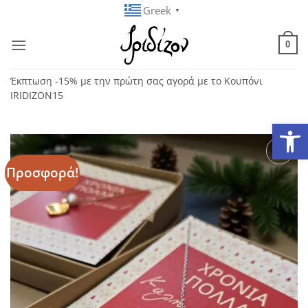
Μετάβαση
Greek
▼
στο
περιεχόμενο
0
Έκπτωση -15% με την πρώτη σας αγορά με το Κουπόνι
IRIDIZON15
Ανοίξτε
Προσφορά!
Add to
wishlist