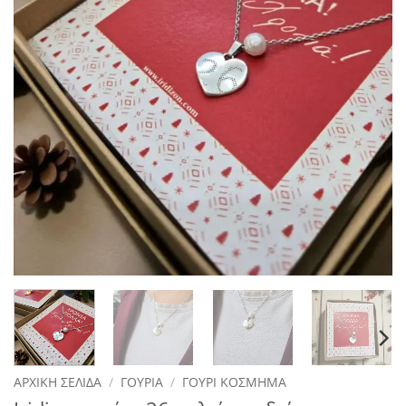
ΑΡΧΙΚΉ ΣΕΛΊΔΑ
/
ΓΟΎΡΙΑ
/
ΓΟΎΡΙ ΚΌΣΜΗΜΑ