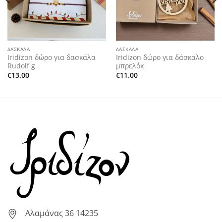
ΔΑΣΚΑΛΑ
ΔΑΣΚΑΛΑ
Iridizon δώρο για δασκάλα
Iridizon δώρο για δάσκαλο
Rudolf g
μπρελόκ
€
13.00
€
11.00
Αλαμάνας 36 14235