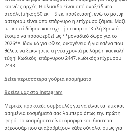
και νέες αρχές. Η αλυσίδα είναι από ανοξείδωτο
ατσάλι (μήκος 50 εκ. + 5 εκ. προέκταση), ενώ το μοτίφ
αστεριού είναι από επάργυρο ή επίχρυσο ζάμακ. Μαζί
με κουτί δώρου και ευχετήρια κάρτα “Καλή Χρονιά”,
έτοιμο να προσφερθεί ως **μοναδικό δώρο για το
2026**. Ιδανικό για φίλες, οικογένεια ή για εσένα που
θέλεις να ξεκινήσεις τη νέα χρονιά με λάμψη και καλή
τύχη! Κωδικός επάργυρου 2447, κωδικός επίχρυσου
2448
Δείτε περισσότερα γούρια κοσμήματα
Βρείτε μας στο Instagram
Μερικές πρακτικές συμβουλές για να είναι τα faux και
ασημένια κοσμήματά σας λαμπερά όπως την πρώτη
φορά. Τα κοσμήματα είναι όμορφα και ιδιαίτερα
αξεσουάρ που αναβαθμίζουν κάθε σύνολο, όμως για