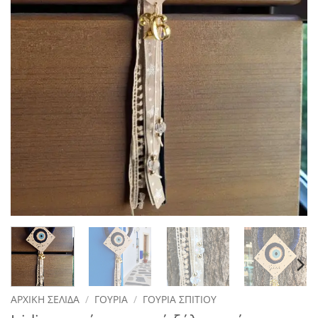
ΑΡΧΙΚΉ ΣΕΛΊΔΑ
/
ΓΟΎΡΙΑ
/
ΓΟΎΡΙΑ ΣΠΙΤΙΟΎ