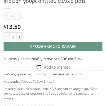
Iridizon γούρι σπιτιού ξύλινο μάτι
13.50
€
Iridizon γούρι σπιτιού ξύλινο μάτι ποσότητα
ΠΡΟΣΘΉΚΗ ΣΤΟ ΚΑΛΆΘΙ
Δωρεάν μεταφορικά για αγορές 30€ και άνω.
Add to wishlist
Κωδικός προϊόντος:
Iridizon γούρι σπιτιού ξύλινο μάτι
Κατηγορίες:
Γούρια
,
Γούρια Σπιτιού
Ετικέτες:
Γούρι 2026
,
γούρι σπιτιού
,
δώρο για πρωτοχρονιά
,
δώρο
για Χριστούγεννα
,
κρεμαστό γούρι
,
σύμβολο μάτι
,
χειροποίητο
κόσμημα