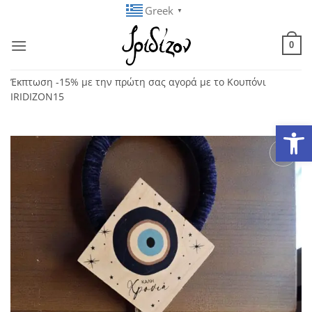
Μετάβαση
Greek
▼
στο
περιεχόμενο
0
Έκπτωση -15% με την πρώτη σας αγορά με το Κουπόνι
IRIDIZON15
Ανοίξτε
Add to
wishlist