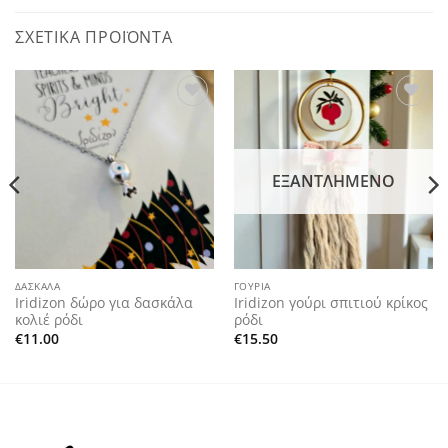
ΣΧΕΤΙΚΆ ΠΡΟΪΌΝΤΑ
Add to
Add to
wishlist
wishlist
ΕΞΑΝΤΛΗΜΈΝΟ
ΔΑΣΚΑΛΑ
ΓΟΎΡΙΑ
Iridizon δώρο για δασκάλα
Iridizon γούρι σπιτιού κρίκος
κολιέ ρόδι
ρόδι
€
11.00
€
15.50