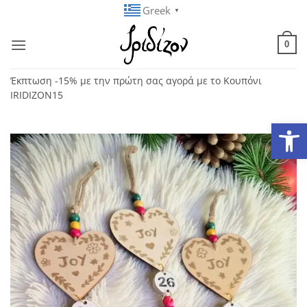
Μετάβαση
Greek
▼
στο
περιεχόμενο
0
Έκπτωση -15% με την πρώτη σας αγορά με το Κουπόνι
IRIDIZON15
Ανοίξτε
Add to
wishlist