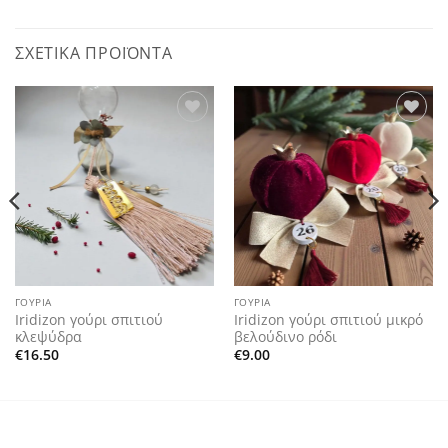
ΣΧΕΤΙΚΆ ΠΡΟΪΌΝΤΑ
Add to
Add to
wishlist
wishlist
ΓΟΎΡΙΑ
ΓΟΎΡΙΑ
Iridizon γούρι σπιτιού
Iridizon γούρι σπιτιού μικρό
κλεψύδρα
βελούδινο ρόδι
€
16.50
€
9.00