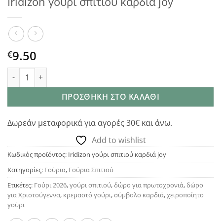
Iridizon γούρι σπιτιού καρδιά joy
9.50
€
Iridizon γούρι σπιτιού καρδιά joy ποσότητα
ΠΡΟΣΘΉΚΗ ΣΤΟ ΚΑΛΆΘΙ
Δωρεάν μεταφορικά για αγορές 30€ και άνω.
Add to wishlist
Κωδικός προϊόντος:
Iridizon γούρι σπιτιού καρδιά joy
Κατηγορίες:
Γούρια
,
Γούρια Σπιτιού
Ετικέτες:
Γούρι 2026
,
γούρι σπιτιού
,
δώρο για πρωτοχρονιά
,
δώρο
για Χριστούγεννα
,
κρεμαστό γούρι
,
σύμβολο καρδιά
,
χειροποίητο
γούρι