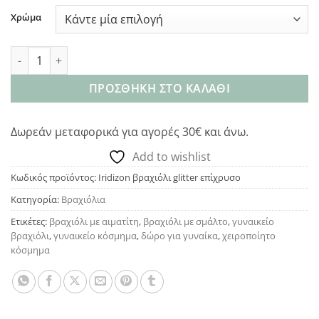
Χρώμα
Iridizon βραχιόλι glitter επίχρυσο ποσότητα
ΠΡΟΣΘΉΚΗ ΣΤΟ ΚΑΛΆΘΙ
Δωρεάν μεταφορικά για αγορές 30€ και άνω.
Add to wishlist
Κωδικός προϊόντος:
Iridizon βραχιόλι glitter επίχρυσο
Κατηγορία:
Βραχιόλια
Ετικέτες:
βραχιόλι με αιματίτη
,
βραχιόλι με σμάλτο
,
γυναικείο
βραχιόλι
,
γυναικείο κόσμημα
,
δώρο για γυναίκα
,
χειροποίητο
κόσμημα