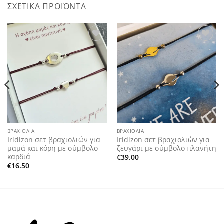
ΣΧΕΤΙΚΆ ΠΡΟΪΌΝΤΑ
Add to
Add to
wishlist
wishlist
ΒΡΑΧΙΌΛΙΑ
ΒΡΑΧΙΌΛΙΑ
Iridizon σετ βραχιολιών για
Iridizon σετ βραχιολιών για
μαμά και κόρη με σύμβολο
ζευγάρι με σύμβολο πλανήτη
καρδιά
€
39.00
€
16.50