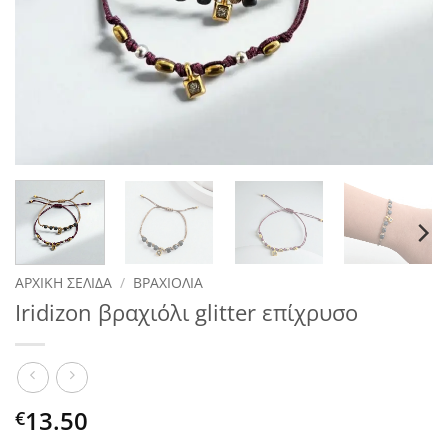
ΑΡΧΙΚΉ ΣΕΛΊΔΑ
/
ΒΡΑΧΙΌΛΙΑ
Iridizon βραχιόλι glitter επίχρυσο
13.50
€