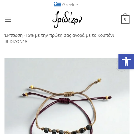
Μετάβαση
Greek
▼
στο
περιεχόμενο
0
Έκπτωση -15% με την πρώτη σας αγορά με το Κουπόνι
IRIDIZON15
Ανοίξτε
Add to
wishlist