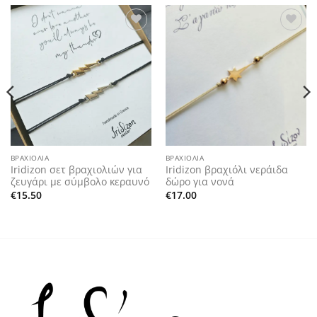
Add to
Add to
wishlist
wishlist
ΒΡΑΧΙΌΛΙΑ
ΒΡΑΧΙΌΛΙΑ
Iridizon σετ βραχιολιών για
Iridizon βραχιόλι νεράιδα
ζευγάρι με σύμβολο κεραυνό
δώρο για νονά
€
15.50
€
17.00