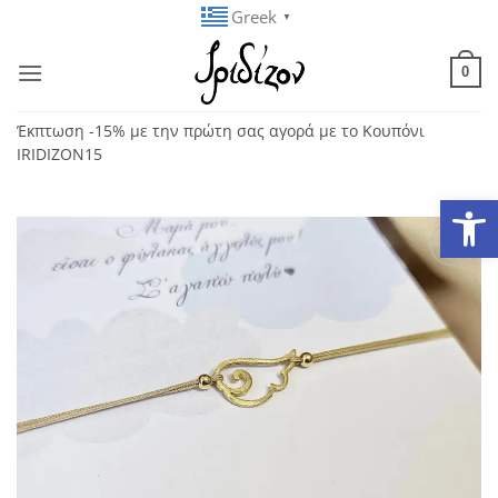
Μετάβαση
Greek
▼
στο
περιεχόμενο
0
Έκπτωση -15% με την πρώτη σας αγορά με το Κουπόνι
IRIDIZON15
Ανοίξτε
Add to
wishlist