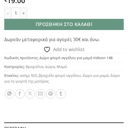
19.00
Iridizon βραχιόλι φτερό αγγέλου δώρο για μαμά ποσότητα
ΠΡΟΣΘΉΚΗ ΣΤΟ ΚΑΛΆΘΙ
Δωρεάν μεταφορικά για αγορές 30€ και άνω.
Add to wishlist
Κωδικός προϊόντος:
Δώρο φτερό αγγέλου για μαμά iridizon 148
Κατηγορίες:
Βραχιόλια
,
Δώρα
,
Μαμά
Ετικέτες:
ασήμι 925
,
βραχιόλι φτερό αγγέλου
,
δώρο για μαμά
,
δώρο
για τη γιορτή της μητέρας