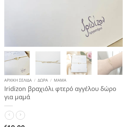
ΑΡΧΙΚΉ ΣΕΛΊΔΑ
/
ΔΏΡΑ
/
ΜΑΜΆ
Iridizon βραχιόλι φτερό αγγέλου δώρο
για μαμά
€