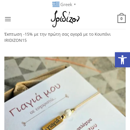
Μετάβαση
Greek
▼
στο
περιεχόμενο
0
Έκπτωση -15% με την πρώτη σας αγορά με το Κουπόνι
IRIDIZON15
Ανοίξτε
Add to
wishlist