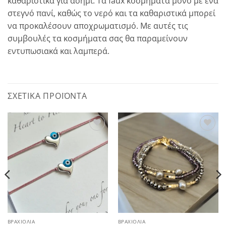
καθαριστικά για ασήμι. Τα faux κοσμήματα μόνο με ένα
στεγνό πανί, καθώς το νερό και τα καθαριστικά μπορεί
να προκαλέσουν αποχρωματισμό. Με αυτές τις
συμβουλές τα κοσμήματα σας θα παραμείνουν
εντυπωσιακά και λαμπερά.
ΣΧΕΤΙΚΆ ΠΡΟΪΌΝΤΑ
Add to
Add to
wishlist
wishlist
ΒΡΑΧΙΌΛΙΑ
ΒΡΑΧΙΌΛΙΑ