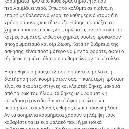
κοσμήματα πριν από κάθε δραστηριότητα που
περιλαμβάνει νερό. Όπως το κολύμπι σε πισίνα, η
επαφή με θαλασσινό νερό, το καθημερινό ντους ή η
χρήση σάουνας και τζακούζι. Επίσης, προσέξτε τα
χημικά προϊόντα όπως λακ, αρώματα, αντισηπτικά και
κρέμες σώματος, καθώς οι χημικές ουσίες προκαλούν
αποχρωματισμό και οξείδωση. Κατά τη διάρκεια της
άσκησης, είναι προτιμότερο να μην τα φοράτε, αφού ο
ιδρώτας περιέχει άλατα που θαμπώνουν τα μέταλλα.
Η αποθήκευση παίζει εξίσου σημαντικό ρόλο στη
διατήρηση των κοσμημάτων σας. Η καλύτερη πρόταση
είναι σε σκούρες, στεγνές και κλειστές θήκες, μακρυά
από το φως του ήλιου. Οι θήκες με υφασμάτινη
επένδυση ή αντιδιαβρωτικό ύφασμα, ώστε να
περιοριστεί ο κίνδυνος φθοράς είναι η ιδανική λύση.
Αν τα ασημένια κοσμήματα χάσουν τη λάμψη τους,
καθαρίστε τα με ένα μαλακό πανί ή με ειδικά