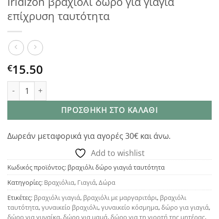
Iridizon βραχιόλι δώρο για γιαγιά
επίχρυση ταυτότητα
15.50
€
Iridizon βραχιόλι δώρο για γιαγιά επίχρυση ταυτότητα ποσότ
ΠΡΟΣΘΉΚΗ ΣΤΟ ΚΑΛΆΘΙ
Δωρεάν μεταφορικά για αγορές 30€ και άνω.
Add to wishlist
Κωδικός προϊόντος:
βραχιόλι δώρο γιαγιά ταυτότητα
Κατηγορίες:
Βραχιόλια
,
Γιαγιά
,
Δώρα
Ετικέτες:
βραχιόλι γιαγιά
,
βραχιόλι με μαργαριτάρι
,
βραχιόλι
ταυτότητα
,
γυναικείο βραχιόλι
,
γυναικείο κόσμημα
,
δώρο για γιαγιά
,
δώρο για γυναίκα
,
δώρο για μαμά
,
δώρο για τη γιορτή της μητέρας
,