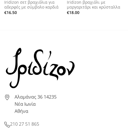
Iridizon σετ βραχιόλια για
Iridizon βραχιόλι με
αδερφές με σύμβολο καρδιά
μαργαριτάρι και κρύσταλλα
€
16.50
€
18.00
Αλαμάνας 36 14235
Νέα Ιωνία
Αθήνα
210 27 51 865