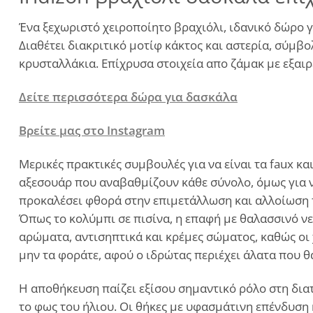
Ένα ξεχωριστό χειροποίητο βραχιόλι, ιδανικό δώρο 
Διαθέτει διακριτικό μοτίφ κάκτος και αστερία, σύμ
κρυσταλλάκια. Επίχρυσα στοιχεία απο ζάμακ με εξαι
Δείτε περισσότερα δώρα για δασκάλα
Βρείτε μας στο Instagram
Μερικές πρακτικές συμβουλές για να είναι τα faux 
αξεσουάρ που αναβαθμίζουν κάθε σύνολο, όμως για ν
προκαλέσει φθορά στην επιμετάλλωση και αλλοίωση τ
Όπως το κολύμπι σε πισίνα, η επαφή με θαλασσινό νε
αρώματα, αντισηπτικά και κρέμες σώματος, καθώς οι 
μην τα φοράτε, αφού ο ιδρώτας περιέχει άλατα που 
Η αποθήκευση παίζει εξίσου σημαντικό ρόλο στη διατ
το φως του ήλιου. Οι θήκες με υφασμάτινη επένδυση 