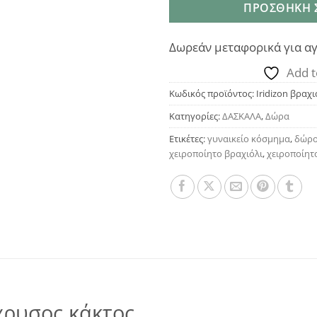
ΠΡΟΣΘΉΚΗ 
Δωρεάν μεταφορικά για αγ
Add t
Κωδικός προϊόντος:
Iridizon βραχ
Κατηγορίες:
ΔΑΣΚΑΛΑ
,
Δώρα
Ετικέτες:
γυναικείο κόσμημα
,
δώρο
χειροποίητο βραχιόλι
,
χειροποίητ
ίχρυσος κάκτος