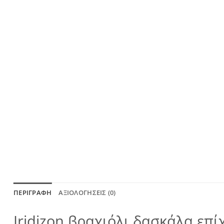
ΠΕΡΙΓΡΑΦΉ
ΑΞΙΟΛΟΓΉΣΕΙΣ (0)
Iridizon βραχιόλι δασκάλα επ