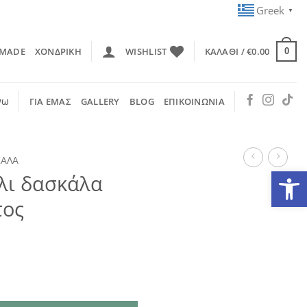
Greek
▼
 MADE
ΧΟΝΔΡΙΚΗ
WISHLIST
ΚΑΛΆΘΙ /
€
0.00
0
νω
ΓΙΑ ΕΜΑΣ
GALLERY
BLOG
ΕΠΙΚΟΙΝΩΝΙΑ
ΚΑΛΑ
Ανοίξτε
όλι δασκάλα
τος
επίχρυσος κάκτος ποσότητα