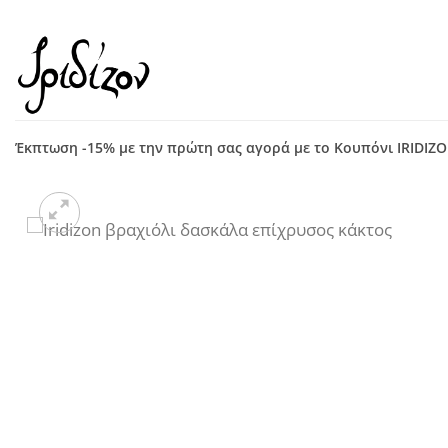
Μετάβαση
στο
περιεχόμενο
Έκπτωση -15% με την πρώτη σας αγορά με το Κουπόνι IRIDIZ