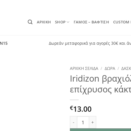
ΑΡΧΙΚΗ
SHOP
ΓΑΜΟΣ – ΒΑΦΤΙΣΗ
CUSTOM
ON15
Δωρεάν μεταφορικά για αγορές 30€ και ά
ΑΡΧΙΚΉ ΣΕΛΊΔΑ
/
ΔΏΡΑ
/
ΔΑΣ
Iridizon βραχι
Add to
επίχρυσος κάκ
wishlist
13.00
€
Iridizon βραχιόλι δασκάλα 