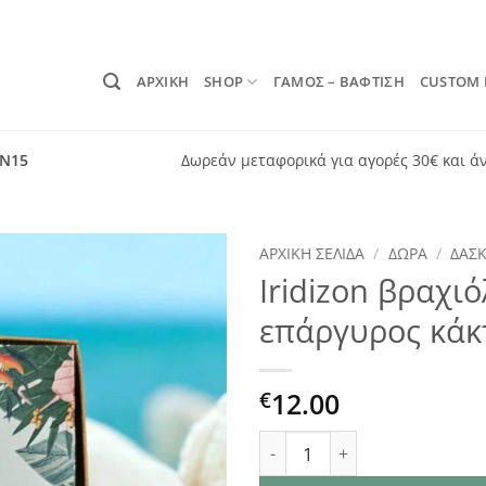
ΑΡΧΙΚΗ
SHOP
ΓΑΜΟΣ – ΒΑΦΤΙΣΗ
CUSTOM
ON15
Δωρεάν μεταφορικά για αγορές 30€ και ά
ΑΡΧΙΚΉ ΣΕΛΊΔΑ
/
ΔΏΡΑ
/
ΔΑΣ
Iridizon βραχι
Add to
επάργυρος κάκ
wishlist
12.00
€
Iridizon βραχιόλι δασκάλα 