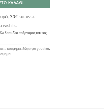
ΣΤΟ ΚΑΛΆΘΙ
ορές 30€ και άνω.
o wishlist
ιόλι δασκάλα επάργυρος κάκτος
ικείο κόσμημα
,
δώρο για γυναίκα
,
κόσμημα