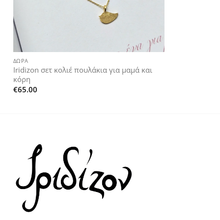
+
ΔΏΡΑ
Iridizon σετ κολιέ πουλάκια για μαμά και
κόρη
€
65.00