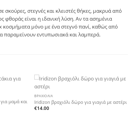
 σκούρες, στεγνές και κλειστές θήκες, μακρυά από
ς φθοράς είναι η ιδανική λύση. Αν τα ασημένια
ux κοσμήματα μόνο με ένα στεγνό πανί, καθώς από
 θα παραμείνουν εντυπωσιακά και λαμπερά.
+
Add to
Add to
ΒΡΑΧΙΌΛΙΑ
wishlist
wishlist
 για μαμά και
Iridizon βραχιόλι δώρο για γιαγιά με αστέρι
€
14.00