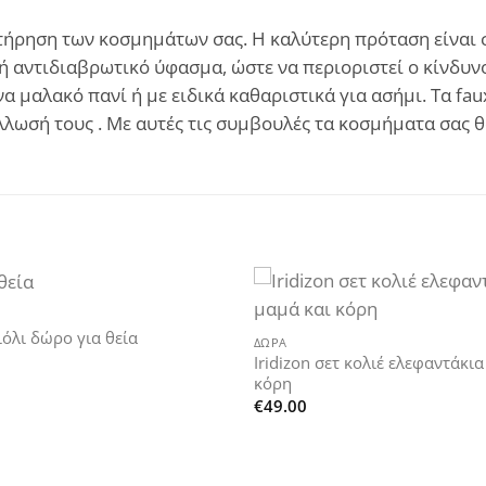
ήρηση των κοσμημάτων σας. Η καλύτερη πρόταση είναι σε
ή αντιδιαβρωτικό ύφασμα, ώστε να περιοριστεί ο κίνδυνο
α μαλακό πανί ή με ειδικά καθαριστικά για ασήμι. Τα fa
άλλωσή τους . Με αυτές τις συμβουλές τα κοσμήματα σας
+
Add to
ιόλι δώρο για θεία
ΔΏΡΑ
wishlist
Iridizon σετ κολιέ ελεφαντάκια
κόρη
€
49.00