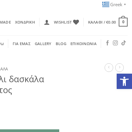
Greek
▼
 MADE
ΧΟΝΔΡΙΚΗ
WISHLIST
ΚΑΛΆΘΙ /
€
0.00
0
νω
ΓΙΑ ΕΜΑΣ
GALLERY
BLOG
ΕΠΙΚΟΙΝΩΝΙΑ
ΚΑΛΑ
Ανοίξτε
όλι δασκάλα
τος
επάργυρος κάκτος ποσότητα