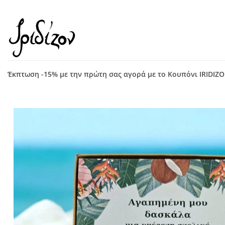
Μετάβαση
στο
περιεχόμενο
Έκπτωση -15% με την πρώτη σας αγορά με το Κουπόνι IRIDIZ