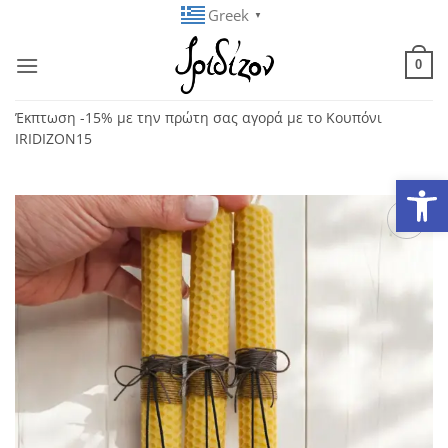
Μετάβαση
Greek
▼
στο
περιεχόμενο
0
Έκπτωση -15% με την πρώτη σας αγορά με το Κουπόνι
IRIDIZON15
Ανοίξτε
Add to
wishlist