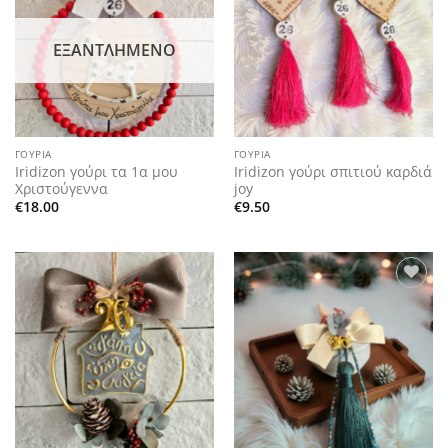
wishlist
wishlist
ΕΞΑΝΤΛΗΜΈΝΟ
ΓΟΎΡΙΑ
ΓΟΎΡΙΑ
Iridizon γούρι τα 1α μου
Iridizon γούρι σπιτιού καρδιά
Χριστούγεννα
joy
€
18.00
€
9.50
Add to
Add to
wishlist
wishlist