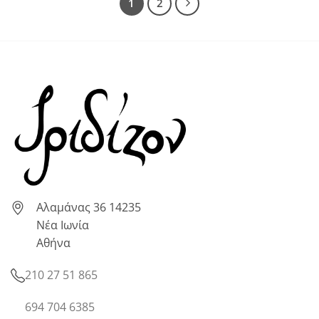
1
2
Αλαμάνας 36 14235
Νέα Ιωνία
Αθήνα
210 27 51 865
694 704 6385