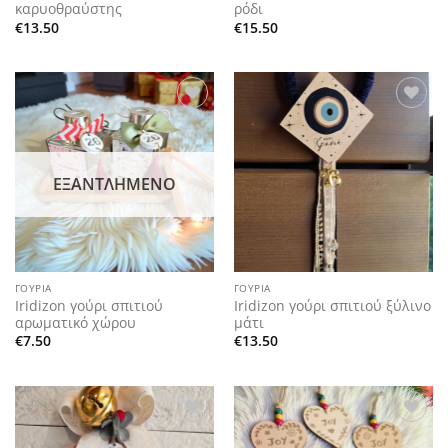
καρυοθραύστης
ρόδι
€
13.50
€
15.50
Add to
Add to
wishlist
wishlist
ΕΞΑΝΤΛΗΜΈΝΟ
ΓΟΎΡΙΑ
ΓΟΎΡΙΑ
Iridizon γούρι σπιτιού
Iridizon γούρι σπιτιού ξύλινο
αρωματικό χώρου
μάτι
€
7.50
€
13.50
Add to
Add to