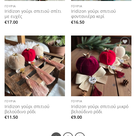
ΓΟΎΡΙΑ
ΓΟΎΡΙΑ
Iridizon γούρι σπιτιού σπίτι
Iridizon γούρι σπιτιού
με ευχές
φοντανιέρα κερί
€
17.00
€
16.50
Add to
Add to
wishlist
wishlist
ΓΟΎΡΙΑ
ΓΟΎΡΙΑ
Iridizon γούρι σπιτιού
Iridizon γούρι σπιτιού μικρό
βελούδινο ρόδι
βελούδινο ρόδι
€
11.50
€
9.00