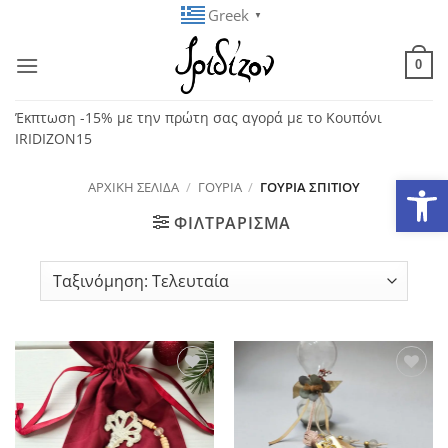
Μετάβαση
Greek
▼
στο
περιεχόμενο
0
Έκπτωση -15% με την πρώτη σας αγορά με το Κουπόνι
IRIDIZON15
Ανοίξτε
ΑΡΧΙΚΉ ΣΕΛΊΔΑ
/
ΓΟΎΡΙΑ
/
ΓΟΎΡΙΑ ΣΠΙΤΙΟΎ
ΦΙΛΤΡΆΡΙΣΜΑ
Add to
Add to
wishlist
wishlist