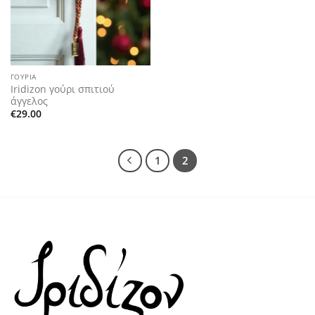
ΓΟΎΡΙΑ
Iridizon γούρι σπιτιού
άγγελος
€
29.00
1
2