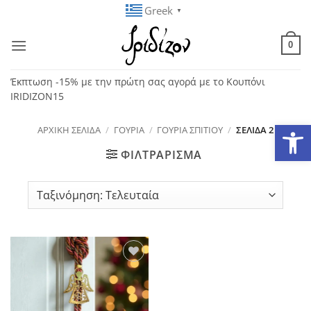
Μετάβαση
Greek
▼
στο
περιεχόμενο
0
Έκπτωση -15% με την πρώτη σας αγορά με το Κουπόνι
IRIDIZON15
Ανοίξτε
ΑΡΧΙΚΉ ΣΕΛΊΔΑ
/
ΓΟΎΡΙΑ
/
ΓΟΎΡΙΑ ΣΠΙΤΙΟΎ
/
ΣΕΛΊΔΑ 2
ΦΙΛΤΡΆΡΙΣΜΑ
Add to
wishlist