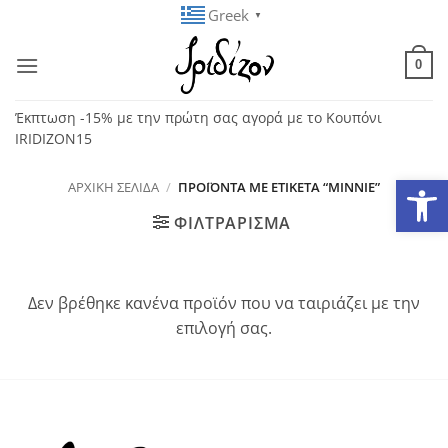
Μετάβαση
Greek
▼
στο
περιεχόμενο
0
Έκπτωση -15% με την πρώτη σας αγορά με το Κουπόνι
IRIDIZON15
Ανοίξτε
ΑΡΧΙΚΉ ΣΕΛΊΔΑ
/
ΠΡΟΪΌΝΤΑ ΜΕ ΕΤΙΚΈΤΑ “MINNIE”
ΦΙΛΤΡΆΡΙΣΜΑ
Δεν βρέθηκε κανένα προϊόν που να ταιριάζει με την
επιλογή σας.