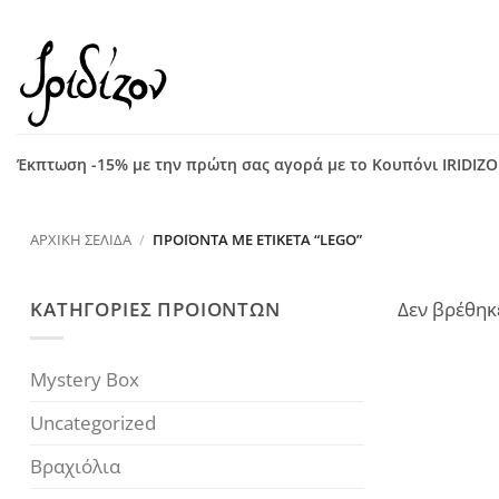
Μετάβαση
στο
περιεχόμενο
Έκπτωση -15% με την πρώτη σας αγορά με το Κουπόνι IRIDIZ
ΑΡΧΙΚΉ ΣΕΛΊΔΑ
/
ΠΡΟΪΌΝΤΑ ΜΕ ΕΤΙΚΈΤΑ “LEGO”
ΚΑΤΗΓΟΡΙΕΣ ΠΡΟΙΟΝΤΩΝ
Δεν βρέθηκε
Mystery Box
Uncategorized
Βραχιόλια