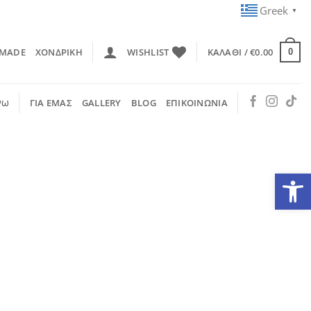
Greek
▼
 MADE
ΧΟΝΔΡΙΚΗ
WISHLIST
ΚΑΛΆΘΙ /
€
0.00
0
νω
ΓΙΑ ΕΜΑΣ
GALLERY
BLOG
ΕΠΙΚΟΙΝΩΝΙΑ
Ανοίξτε