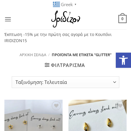
Μετάβαση
Greek
▼
στο
περιεχόμενο
0
Έκπτωση -15% με την πρώτη σας αγορά με το Κουπόνι
IRIDIZON15
Ανοίξτε
ΑΡΧΙΚΉ ΣΕΛΊΔΑ
/
ΠΡΟΪΌΝΤΑ ΜΕ ΕΤΙΚΈΤΑ “GLITTER”
ΦΙΛΤΡΆΡΙΣΜΑ
Add to
Add to
wishlist
wishlist