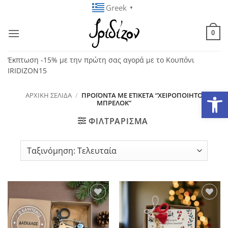
Μετάβαση
Greek
▼
στο
περιεχόμενο
0
Έκπτωση -15% με την πρώτη σας αγορά με το Κουπόνι
IRIDIZON15
Ανοίξτε
ΑΡΧΙΚΉ ΣΕΛΊΔΑ
/
ΠΡΟΪΌΝΤΑ ΜΕ ΕΤΙΚΈΤΑ “ΧΕΙΡΟΠΟΊΗΤΟ
ΜΠΡΕΛΌΚ”
ΦΙΛΤΡΆΡΙΣΜΑ
Add to
Add to
wishlist
wishlist