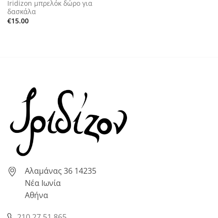
Iridizon μπρελόκ δώρο για
δασκάλα
€
15.00
Αλαμάνας 36 14235
Νέα Ιωνία
Αθήνα
210 27 51 865