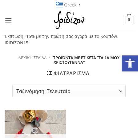
Μετάβαση
Greek
▼
στο
περιεχόμενο
0
Έκπτωση -15% με την πρώτη σας αγορά με το Κουπόνι
IRIDIZON15
Ανοίξτε
ΑΡΧΙΚΉ ΣΕΛΊΔΑ
/
ΠΡΟΪΌΝΤΑ ΜΕ ΕΤΙΚΈΤΑ “ΤΑ 1Α ΜΟΥ
ΧΡΙΣΤΟΎΓΕΝΝΑ”
ΦΙΛΤΡΆΡΙΣΜΑ
Add to
wishlist