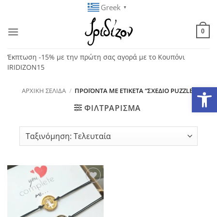
Μετάβαση
Greek
▼
στο
περιεχόμενο
0
Έκπτωση -15% με την πρώτη σας αγορά με το Κουπόνι
IRIDIZON15
Ανοίξτε
ΑΡΧΙΚΉ ΣΕΛΊΔΑ
/
ΠΡΟΪΌΝΤΑ ΜΕ ΕΤΙΚΈΤΑ “ΣΧΈΔΙΟ PUZZLE”
ΦΙΛΤΡΆΡΙΣΜΑ
Add to
wishlist