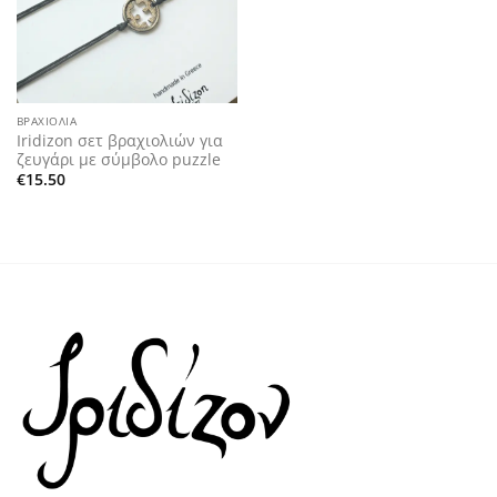
ΒΡΑΧΙΌΛΙΑ
Iridizon σετ βραχιολιών για
ζευγάρι με σύμβολο puzzle
€
15.50