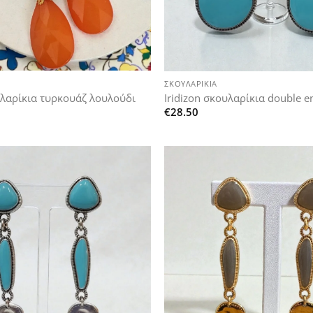
+
ΣΚΟΥΛΑΡΊΚΙΑ
υλαρίκια τυρκουάζ λουλούδι
Iridizon σκουλαρίκια double e
€
28.50
Add to
wishlist