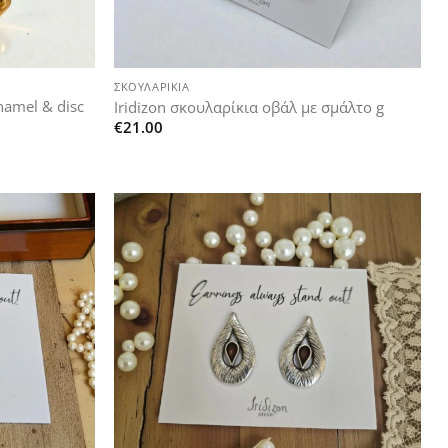
+
ΣΚΟΥΛΑΡΊΚΙΑ
namel & disc
Iridizon σκουλαρίκια οβάλ με σμάλτο g
€
21.00
Add to
Add to
wishlist
wishlist