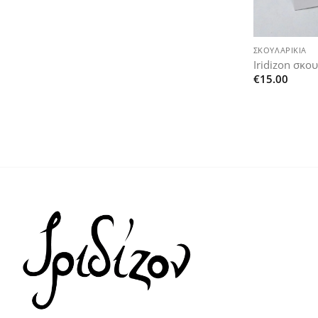
+
ΣΚΟΥΛΑΡΊΚΙΑ
Iridizon σκο
€
15.00