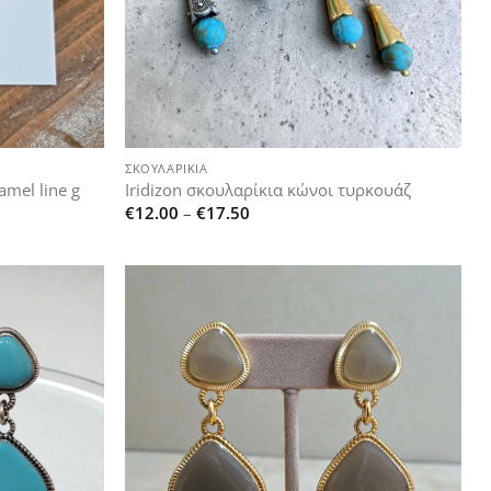
+
ΣΚΟΥΛΑΡΊΚΙΑ
amel line g
Iridizon σκουλαρίκια κώνοι τυρκουάζ
Price
€
12.00
–
€
17.50
range:
€12.00
through
€17.50
Add to
Add to
wishlist
wishlist