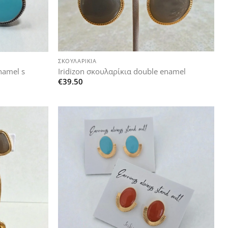
+
ΣΚΟΥΛΑΡΊΚΙΑ
Iridizon σκουλαρίκια double enamel
namel s
€
39.50
Add to
Add to
wishlist
wishlist