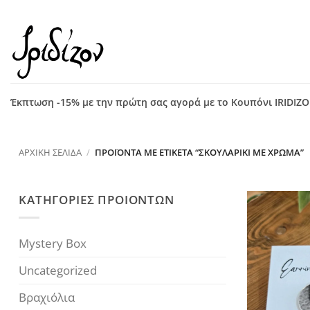
Μετάβαση
στο
περιεχόμενο
Έκπτωση -15% με την πρώτη σας αγορά με το Κουπόνι IRIDIZ
ΑΡΧΙΚΉ ΣΕΛΊΔΑ
/
ΠΡΟΪΌΝΤΑ ΜΕ ΕΤΙΚΈΤΑ “ΣΚΟΥΛΑΡΊΚΙ ΜΕ ΧΡΏΜΑ”
ΚΑΤΗΓΟΡΙΕΣ ΠΡΟΙΟΝΤΩΝ
Mystery Box
Uncategorized
Βραχιόλια