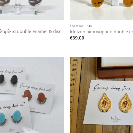
+
ΣΚΟΥΛΑΡΊΚΙΑ
υλαρίκια double enamel & disc
Iridizon σκουλαρίκια double e
€
39.00
Add to
wishlist