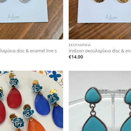
+
ΣΚΟΥΛΑΡΊΚΙΑ
λαρίκια disc & enamel line s
Iridizon σκουλαρίκια disc & en
€
14.00
Add to
wishlist