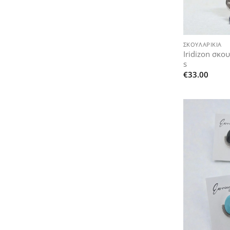
+
ΣΚΟΥΛΑΡΊΚΙΑ
Iridizon σκο
s
€
33.00