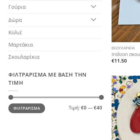
Γούρια
Δώρα
Κολιέ
+
Μαρτάκια
ΣΚΟΥΛΑΡΊΚΙΑ
Iridizon σκου
Σκουλαρίκια
€
11.50
ΦΙΛΤΡΆΡΙΣΜΑ ΜΕ ΒΆΣΗ ΤΗΝ
ΤΙΜΉ
Ελάχιστη
Μέγιστη
Τιμή:
€0
—
€40
ΦΙΛΤΡΆΡΙΣΜΑ
τιμή
τιμή