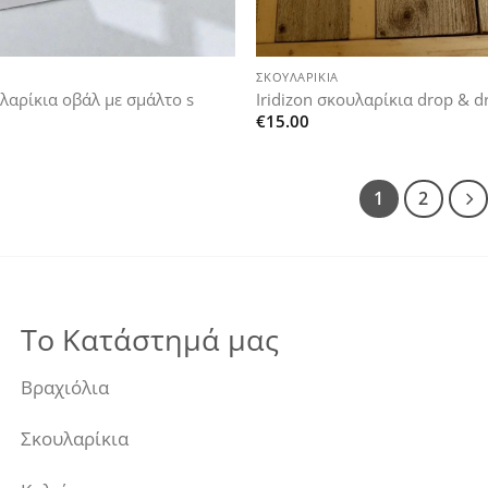
+
ΣΚΟΥΛΑΡΊΚΙΑ
υλαρίκια οβάλ με σμάλτο s
Iridizon σκουλαρίκια drop & d
€
15.00
1
2
Το Κατάστημά μας
Βραχιόλια
Σκουλαρίκια