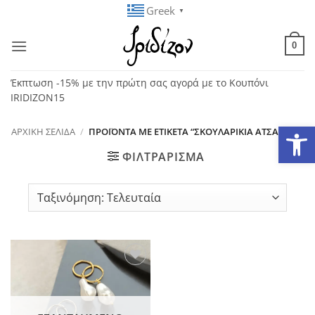
Μετάβαση
Greek
▼
στο
περιεχόμενο
0
Έκπτωση -15% με την πρώτη σας αγορά με το Κουπόνι
IRIDIZON15
Ανοίξτε
ΑΡΧΙΚΉ ΣΕΛΊΔΑ
/
ΠΡΟΪΌΝΤΑ ΜΕ ΕΤΙΚΈΤΑ “ΣΚΟΥΛΑΡΊΚΙΑ ΑΤΣΆΛΙΝΑ”
ΦΙΛΤΡΆΡΙΣΜΑ
Add to
wishlist