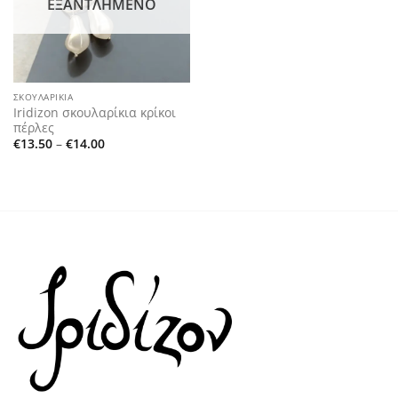
ΕΞΑΝΤΛΗΜΈΝΟ
ΣΚΟΥΛΑΡΊΚΙΑ
Iridizon σκουλαρίκια κρίκοι
πέρλες
Price
€
13.50
–
€
14.00
range:
€13.50
through
€14.00