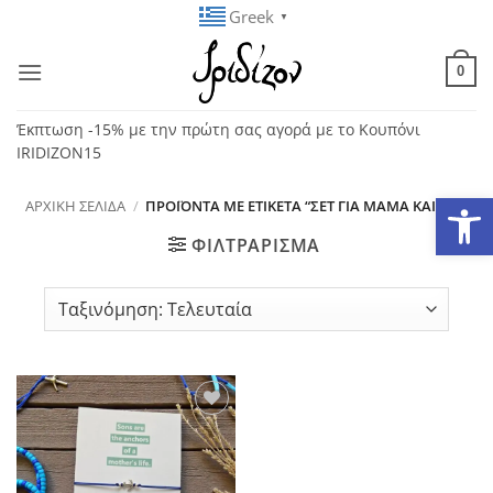
Μετάβαση
Greek
▼
στο
περιεχόμενο
0
Έκπτωση -15% με την πρώτη σας αγορά με το Κουπόνι
IRIDIZON15
Ανοίξτε
ΑΡΧΙΚΉ ΣΕΛΊΔΑ
/
ΠΡΟΪΌΝΤΑ ΜΕ ΕΤΙΚΈΤΑ “ΣΕΤ ΓΙΑ ΜΑΜΆ ΚΑΙ ΓΙΟ”
ΦΙΛΤΡΆΡΙΣΜΑ
Add to
wishlist