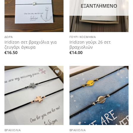
ΕΞΑΝΤΛΗΜΈΝΟ
ΔΏΡΑ
ΓΟΎΡΙ ΚΌΣΜΗΜΑ
Iridizon σετ βραχιόλια για
Iridizon γούρι 26 σετ
ζευγάρι άγκυρα
βραχιολιών
€
16.50
€
14.00
Add to
Add to
wishlist
wishlist
ΒΡΑΧΙΌΛΙΑ
ΒΡΑΧΙΌΛΙΑ