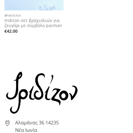
ΒΡΑΧΙΌΛΙΑ
Iridizon σετ βραχιολιών για
ζευγάρι με σύμβολο pacman
€
42.00
Αλαμάνας 36 14235
Νέα Ιωνία