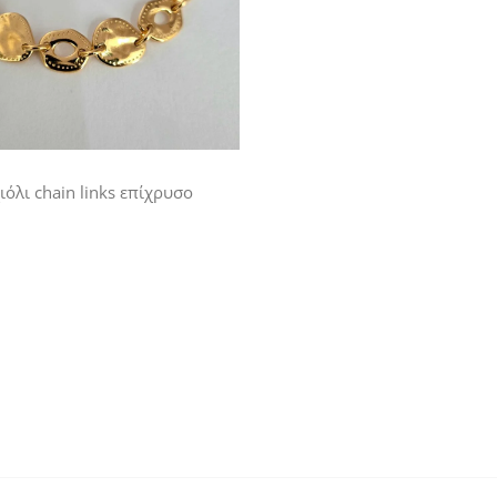
ιόλι chain links επίχρυσο