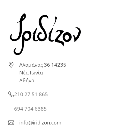
Αλαμάνας 36 14235
Νέα Ιωνία
Αθήνα
210 27 51 865
694 704 6385
info@iridizon.com