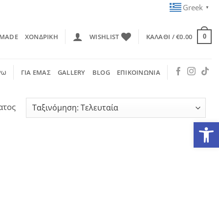
Greek
▼
 MADE
ΧΟΝΔΡΙΚΗ
WISHLIST
ΚΑΛΆΘΙ /
€
0.00
0
νω
ΓΙΑ ΕΜΑΣ
GALLERY
BLOG
ΕΠΙΚΟΙΝΩΝΙΑ
ατος
Ανοίξτε