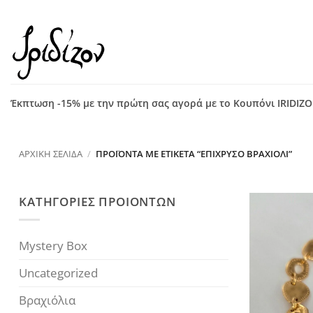
Μετάβαση
στο
περιεχόμενο
Έκπτωση -15% με την πρώτη σας αγορά με το Κουπόνι IRIDIZ
ΑΡΧΙΚΉ ΣΕΛΊΔΑ
/
ΠΡΟΪΌΝΤΑ ΜΕ ΕΤΙΚΈΤΑ “ΕΠΊΧΡΥΣΟ ΒΡΑΧΙΌΛΙ”
ΚΑΤΗΓΟΡΙΕΣ ΠΡΟΙΟΝΤΩΝ
Mystery Box
Uncategorized
Βραχιόλια