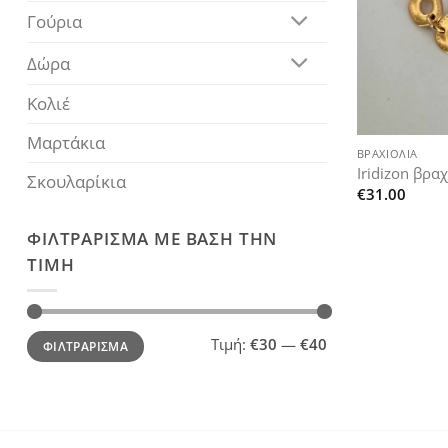
Γούρια
Δώρα
Κολιέ
+
Μαρτάκια
ΒΡΑΧΙΌΛΙΑ
Iridizon βραχ
Σκουλαρίκια
€
31.00
ΦΙΛΤΡΆΡΙΣΜΑ ΜΕ ΒΆΣΗ ΤΗΝ
ΤΙΜΉ
Ελάχιστη
Μέγιστη
Τιμή:
€30
—
€40
ΦΙΛΤΡΆΡΙΣΜΑ
τιμή
τιμή