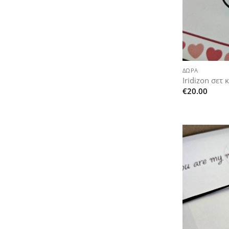
+
ΔΏΡΑ
Iridizon σετ 
€
20.00