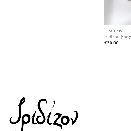
+
ΒΡΑΧΙΌΛΙΑ
Iridizon βρα
€
30.00