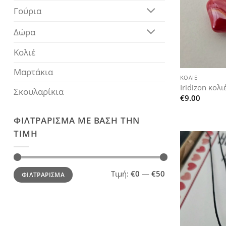
Γούρια
Δώρα
Κολιέ
+
Μαρτάκια
ΚΟΛΙΈ
Iridizon κολ
Σκουλαρίκια
€
9.00
ΦΙΛΤΡΆΡΙΣΜΑ ΜΕ ΒΆΣΗ ΤΗΝ
ΤΙΜΉ
Ελάχιστη
Μέγιστη
Τιμή:
€0
—
€50
ΦΙΛΤΡΆΡΙΣΜΑ
τιμή
τιμή