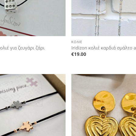
+
ΚΟΛΙΈ
κολιέ για ζευγάρι ζάρι
Iridizon κολιέ καρδιά σμάλτο 
€
19.00
Add to
wishlist