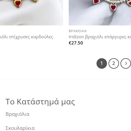
+
ΒΡΑΧΙΌΛΙΑ
χιόλι επίχρυσες καρδούλες
Iridizon βραχιόλι επάργυρες 
€
27.50
1
2
Το Κατάστημά μας
Βραχιόλια
Σκουλαρίκια