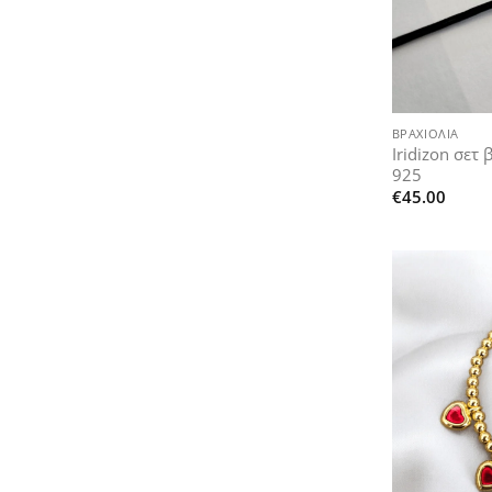
+
ΒΡΑΧΙΌΛΙΑ
Iridizon σετ
925
€
45.00