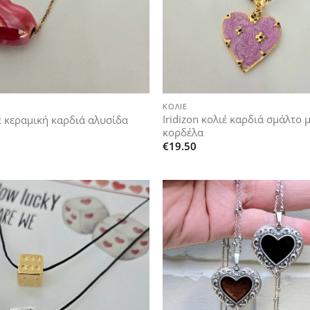
+
ΚΟΛΙΈ
Iridizon κολιέ καρδιά σμάλτο 
ιέ κεραμική καρδιά αλυσίδα
κορδέλα
€
19.50
Add to
wishlist