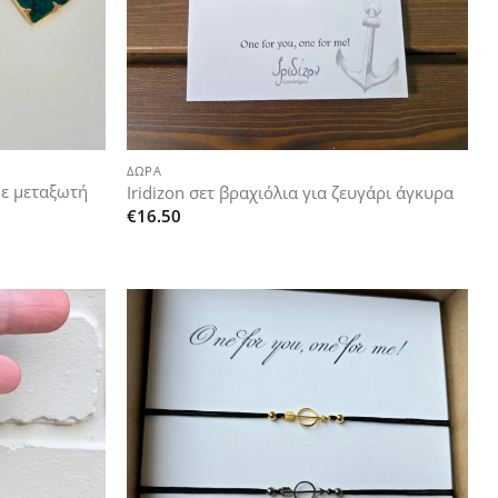
+
ΔΏΡΑ
με μεταξωτή
Iridizon σετ βραχιόλια για ζευγάρι άγκυρα
€
16.50
Add to
Add to
wishlist
wishlist