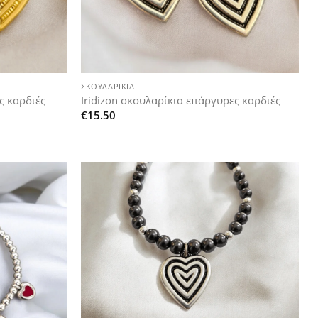
+
ΣΚΟΥΛΑΡΊΚΙΑ
ς καρδιές
Iridizon σκουλαρίκια επάργυρες καρδιές
€
15.50
Add to
Add to
wishlist
wishlist