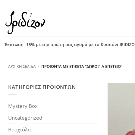
Μετάβαση
στο
περιεχόμενο
Έκπτωση -15% με την πρώτη σας αγορά με το Κουπόνι IRIDIZ
ΑΡΧΙΚΉ ΣΕΛΊΔΑ
/
ΠΡΟΪΌΝΤΑ ΜΕ ΕΤΙΚΈΤΑ “ΔΏΡΟ ΓΙΑ ΕΠΈΤΕΙΟ”
ΚΑΤΗΓΟΡΙΕΣ ΠΡΟΙΟΝΤΩΝ
Mystery Box
Uncategorized
Βραχιόλια