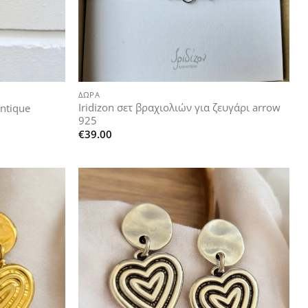
+
ΔΏΡΑ
Iridizon σετ βραχιολιών για ζευγάρι arrow
antique
925
€
39.00
Add to
Add to
wishlist
wishlist