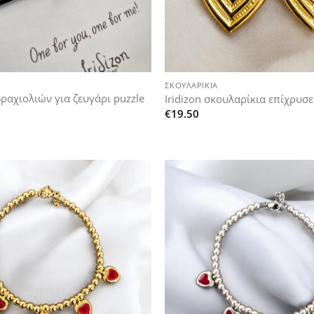
+
ΣΚΟΥΛΑΡΊΚΙΑ
 βραχιολιών για ζευγάρι puzzle
Iridizon σκουλαρίκια επίχρυσε
€
19.50
Add to
wishlist