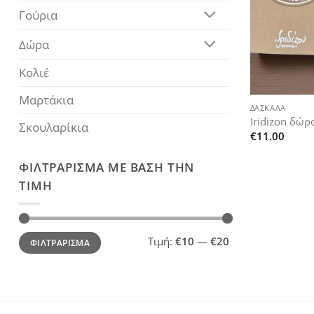
Γούρια
Δώρα
Κολιέ
+
Μαρτάκια
ΔΑΣΚΑΛΑ
Iridizon δώρ
Σκουλαρίκια
€
11.00
ΦΙΛΤΡΆΡΙΣΜΑ ΜΕ ΒΆΣΗ ΤΗΝ
ΤΙΜΉ
Ελάχιστη
Μέγιστη
Τιμή:
€10
—
€20
ΦΙΛΤΡΆΡΙΣΜΑ
τιμή
τιμή