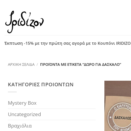
Μετάβαση
στο
περιεχόμενο
Έκπτωση -15% με την πρώτη σας αγορά με το Κουπόνι IRIDIZ
ΑΡΧΙΚΉ ΣΕΛΊΔΑ
/
ΠΡΟΪΌΝΤΑ ΜΕ ΕΤΙΚΈΤΑ “ΔΏΡΟ ΓΙΑ ΔΆΣΚΑΛΟ”
ΚΑΤΗΓΟΡΙΕΣ ΠΡΟΙΟΝΤΩΝ
Mystery Box
Uncategorized
Βραχιόλια