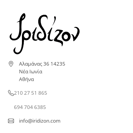
Αλαμάνας 36 14235
Νέα Ιωνία
Αθήνα
210 27 51 865
694 704 6385
info@iridizon.com