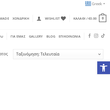
Greek
▼
 MADE
ΧΟΝΔΡΙΚΗ
WISHLIST
ΚΑΛΆΘΙ /
€
0.00
0
νω
ΓΙΑ ΕΜΑΣ
GALLERY
BLOG
ΕΠΙΚΟΙΝΩΝΙΑ
ατος
Ανοίξτε