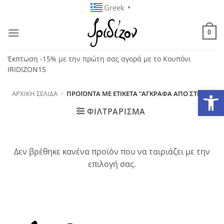
Μετάβαση
Greek
▼
στο
περιεχόμενο
0
Έκπτωση -15% με την πρώτη σας αγορά με το Κουπόνι
IRIDIZON15
Ανοίξτε
ΑΡΧΙΚΉ ΣΕΛΊΔΑ
/
ΠΡΟΪΌΝΤΑ ΜΕ ΕΤΙΚΈΤΑ “ΑΓΚΡΆΦΑ ΑΠΌ ΣΤΡΑΣ”
ΦΙΛΤΡΆΡΙΣΜΑ
Δεν βρέθηκε κανένα προϊόν που να ταιριάζει με την
επιλογή σας.