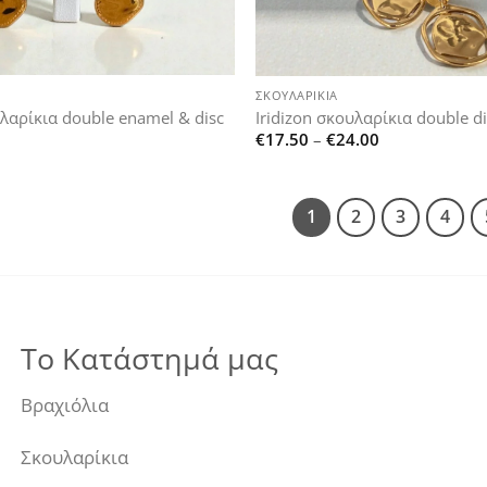
+
ΣΚΟΥΛΑΡΊΚΙΑ
υλαρίκια double enamel & disc
Iridizon σκουλαρίκια double d
Price
€
17.50
–
€
24.00
range:
€17.50
through
€24.00
1
2
3
4
Το Κατάστημά μας
Βραχιόλια
Σκουλαρίκια