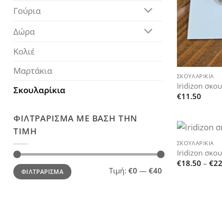
Γούρια
Δώρα
Κολιέ
+
Μαρτάκια
ΣΚΟΥΛΑΡΊΚΙΑ
Iridizon σκου
Σκουλαρίκια
€
11.50
ΦΙΛΤΡΆΡΙΣΜΑ ΜΕ ΒΆΣΗ ΤΗΝ
+
ΤΙΜΉ
ΣΚΟΥΛΑΡΊΚΙΑ
Iridizon σκο
€
18.50
–
€
22
Ελάχιστη
Μέγιστη
Τιμή:
€0
—
€40
ΦΙΛΤΡΆΡΙΣΜΑ
τιμή
τιμή