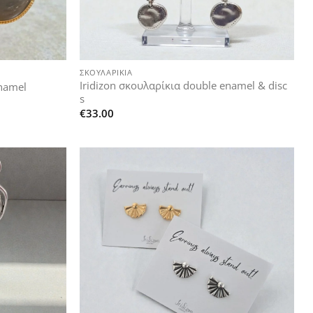
+
ΣΚΟΥΛΑΡΊΚΙΑ
Iridizon σκουλαρίκια double enamel & disc
enamel
s
€
33.00
Add to
Add to
wishlist
wishlist