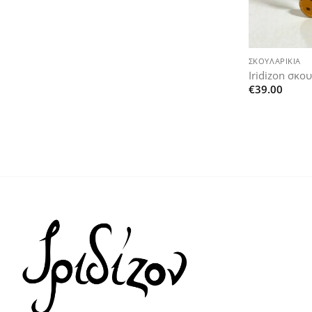
+
ΣΚΟΥΛΑΡΊΚΙΑ
Iridizon σκο
€
39.00