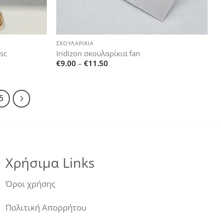
+
ΣΚΟΥΛΑΡΊΚΙΑ
isc
Iridizon σκουλαρίκια fan
Price
€
9.00
–
€
11.50
range:
€9.00
through
€11.50
5
Χρήσιμα Links
Όροι χρήσης
Πολιτική Απορρήτου