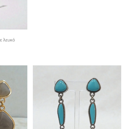
με λευκό
Add to
Add to
wishlist
wishlist