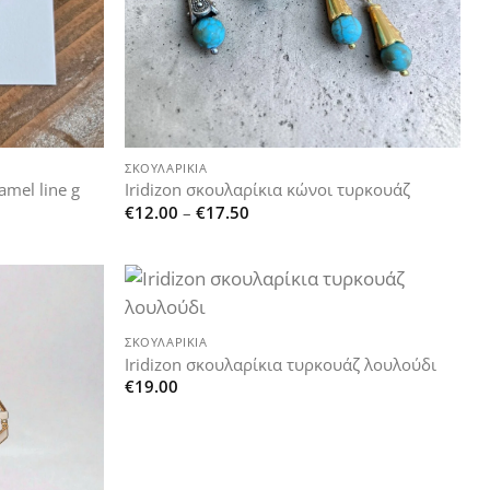
+
ΣΚΟΥΛΑΡΊΚΙΑ
amel line g
Iridizon σκουλαρίκια κώνοι τυρκουάζ
Price
€
12.00
–
€
17.50
range:
€12.00
through
€17.50
+
Add to
Add to
ΣΚΟΥΛΑΡΊΚΙΑ
wishlist
wishlist
Iridizon σκουλαρίκια τυρκουάζ λουλούδι
€
19.00