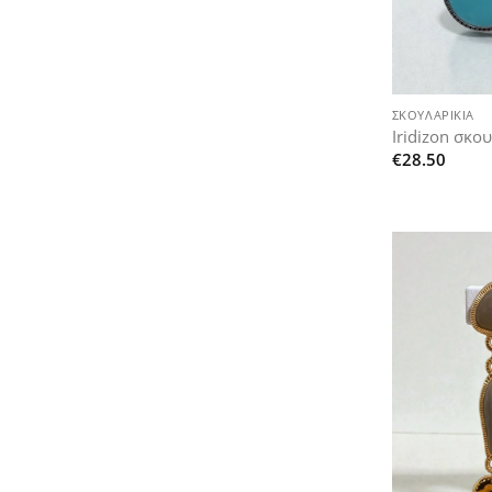
+
ΣΚΟΥΛΑΡΊΚΙΑ
Iridizon σκο
€
28.50