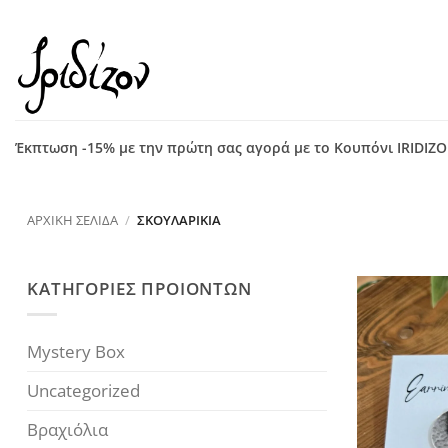
Μετάβαση
στο
περιεχόμενο
Έκπτωση -15% με την πρώτη σας αγορά με το Κουπόνι IRIDIZ
ΑΡΧΙΚΉ ΣΕΛΊΔΑ
/
ΣΚΟΥΛΑΡΊΚΙΑ
ΚΑΤΗΓΟΡΙΕΣ ΠΡΟΙΟΝΤΩΝ
Mystery Box
Uncategorized
Βραχιόλια