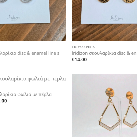
+
ΣΚΟΥΛΑΡΊΚΙΑ
λαρίκια disc & enamel line s
Iridizon σκουλαρίκια disc & en
€
14.00
Add to
υλαρίκια φωλιά με πέρλα
wishlist
Price
.00
range:
€18.50
through
€22.00