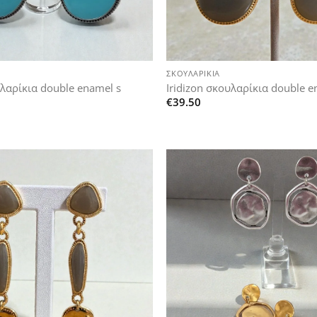
+
ΣΚΟΥΛΑΡΊΚΙΑ
Iridizon σκουλαρίκια double 
υλαρίκια double enamel s
€
39.50
Add to
wishlist