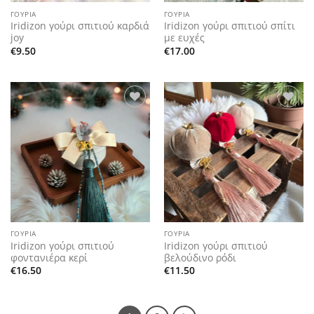
ΓΟΎΡΙΑ
ΓΟΎΡΙΑ
Iridizon γούρι σπιτιού καρδιά
Iridizon γούρι σπιτιού σπίτι
joy
με ευχές
€
9.50
€
17.00
Add to
Add to
wishlist
wishlist
ΓΟΎΡΙΑ
ΓΟΎΡΙΑ
Iridizon γούρι σπιτιού
Iridizon γούρι σπιτιού
φοντανιέρα κερί
βελούδινο ρόδι
€
16.50
€
11.50