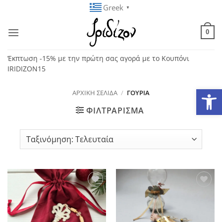
Μετάβαση
Greek
▼
στο
περιεχόμενο
0
Έκπτωση -15% με την πρώτη σας αγορά με το Κουπόνι
IRIDIZON15
Ανοίξτε
ΑΡΧΙΚΉ ΣΕΛΊΔΑ
/
ΓΟΎΡΙΑ
ΦΙΛΤΡΆΡΙΣΜΑ
Add to
Add to
wishlist
wishlist