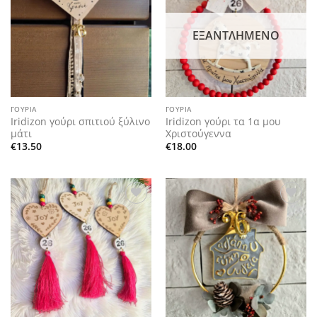
wishlist
wishlist
ΕΞΑΝΤΛΗΜΈΝΟ
ΓΟΎΡΙΑ
ΓΟΎΡΙΑ
Iridizon γούρι σπιτιού ξύλινο
Iridizon γούρι τα 1α μου
μάτι
Χριστούγεννα
€
13.50
€
18.00
Add to
Add to
wishlist
wishlist