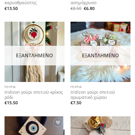
καρυοθραύστης
ασημόχρυσο
Original
Η
€
13.50
€
8.50
€
6.80
price
τρέχουσα
was:
τιμή
€8.50.
είναι:
€6.80.
Add to
Add to
wishlist
wishlist
ΕΞΑΝΤΛΗΜΈΝΟ
ΕΞΑΝΤΛΗΜΈΝΟ
ΓΟΎΡΙΑ
ΓΟΎΡΙΑ
Iridizon γούρι σπιτιού κρίκος
Iridizon γούρι σπιτιού
ρόδι
αρωματικό χώρου
€
15.50
€
7.50
Add to
Add to