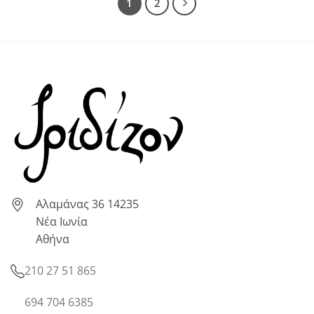
1
2
Αλαμάνας 36 14235
Νέα Ιωνία
Αθήνα
210 27 51 865
694 704 6385