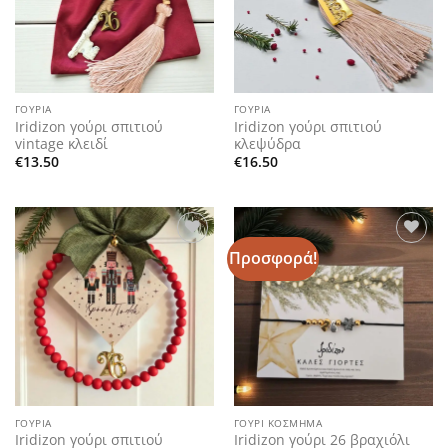
ΓΟΎΡΙΑ
ΓΟΎΡΙΑ
Iridizon γούρι σπιτιού
Iridizon γούρι σπιτιού
vintage κλειδί
κλεψύδρα
€
13.50
€
16.50
Προσφορά!
Add to
Add to
wishlist
wishlist
ΓΟΎΡΙΑ
ΓΟΎΡΙ ΚΌΣΜΗΜΑ
Iridizon γούρι σπιτιού
Iridizon γούρι 26 βραχιόλι