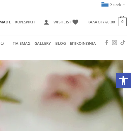
Greek
▼
 MADE
ΧΟΝΔΡΙΚΗ
WISHLIST
ΚΑΛΆΘΙ /
€
0.00
0
νω
ΓΙΑ ΕΜΑΣ
GALLERY
BLOG
ΕΠΙΚΟΙΝΩΝΙΑ
Ανοίξτε