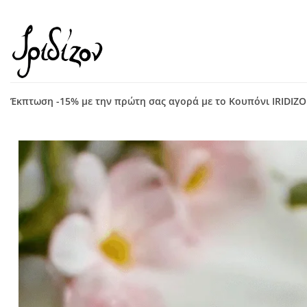
Μετάβαση
στο
περιεχόμενο
Έκπτωση -15% με την πρώτη σας αγορά με το Κουπόνι IRIDIZ