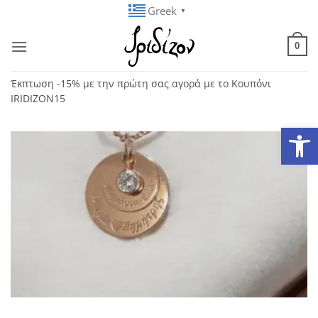
Μετάβαση
Greek
▼
στο
περιεχόμενο
0
Έκπτωση -15% με την πρώτη σας αγορά με το Κουπόνι
IRIDIZON15
Ανοίξτε